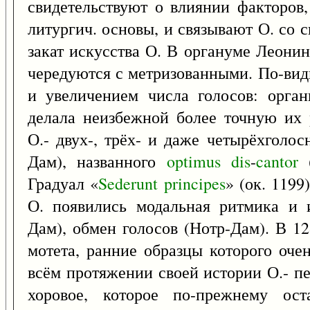
свидетельствуют о влиянии факторов,
литургич. основы, и связывают О. со с
закат искусства О. В органуме Леони
чередуются с метризованными. По-вид
и увеличением числа голосов: орган
делала неизбежной более точную их
О.- двух-, трёх- и даже четырёхголо
Дам), названного
optimus
dis
-
cantor
(
Градуал «
Sederunt
principes
» (ок. 1199
О. появились модальная ритмика и 
Дам), обмен голосов (Нотр-Дам). В 12
мотета, ранние образцы которого оче
всём протяжении своей истории О.- пе
хоровое, которое по-прежнему ост