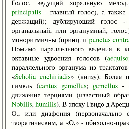
Голос, ведущий хоральную мелод
principalis
- главный голос), а также 
держащий); дублирующий голос - 
органальный, или органумный, голос)
моноритмичны (принцип
punctus
contr
Помимо параллельного ведения в кв
октавные удвоения голосов (
aequiso
параллельного органума из трактатов
«
Scholia
enchiriadis
» (внизу). Более 
гимель (
cantus
gemellus
;
gemellus
- с
движение терциями (известный обра
Nobilis
,
humilis
). В эпоху Гвидо д
'
Арецц
О., или диафония (первоначально 
теоретическим, а «О.» - обиходно-пра