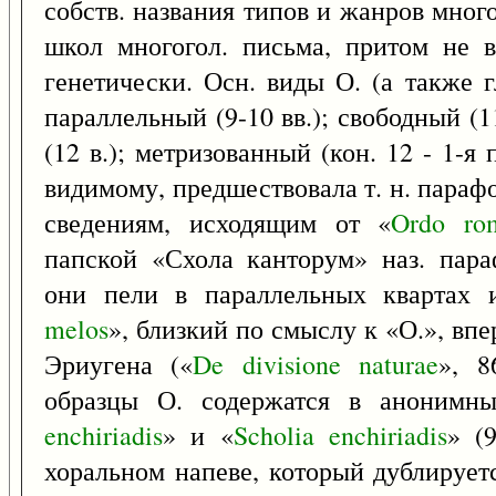
собств. названия типов и жанров много
школ многогол. письма, притом не в
генетически. Осн. виды О. (а также г
параллельный (9-10 вв.); свободный (11
(12 в.); метризованный (кон. 12 - 1-я 
видимому, предшествовала т. н. параф
сведениям, исходящим от «
Ordo
ro
папской «Схола канторум» наз. пара
они пели в параллельных квартах 
melos
», близкий по смыслу к «О.», вп
Эриугена («
De
divisione
naturae
», 8
образцы О. содержатся в анонимных
enchiriadis
» и «
Scholia
enchiriadis
» (
хоральном напеве, который дублируе