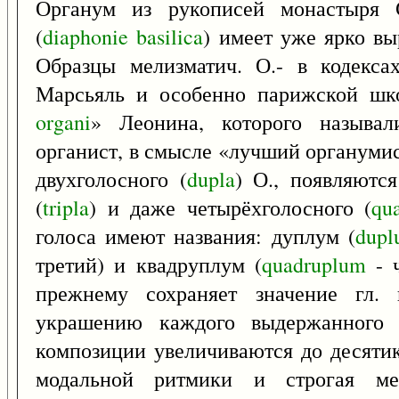
Органум из рукописей монастыря С
(
diaphonie
basilica
) имеет уже ярко в
Образцы мелизматич. О.- в кодексах
Марсьяль и особенно парижской шк
organi
» Леонина, которого назыв
органист, в смысле «лучший органумист
двухголосного (
dupla
) О., появляютс
(
tripla
) и даже четырёхголосного (
qu
голоса имеют названия: дуплум (
dup
третий) и квадруплум (
quadruplum
- ч
прежнему сохраняет значение гл. г
украшению каждого выдержанного 
композиции увеличиваются до десяти
модальной ритмики и строгая ме