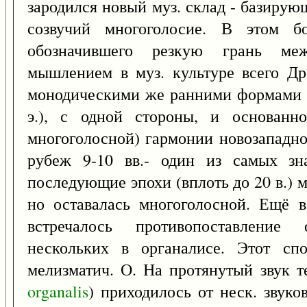
зародился новый муз. склад - базиру
созвучий многоголосие. В этом бо
обозначившего резкую грань ме
мышлением в муз. культуре всего Др
монодическими же ранними формами хр
э.), с одной стороны, и основанн
многоголосной) гармонии новозападно
рубеж 9-10 вв.- один из самых зн
последующие эпохи (вплоть до 20 в.) 
но оставалась многоголосной. Ещё в
встречалось противопоставление
нескольких в органалисе. Этот сп
мелизматич. О. На протянутый звук т
organalis
) приходилось от неск. звук