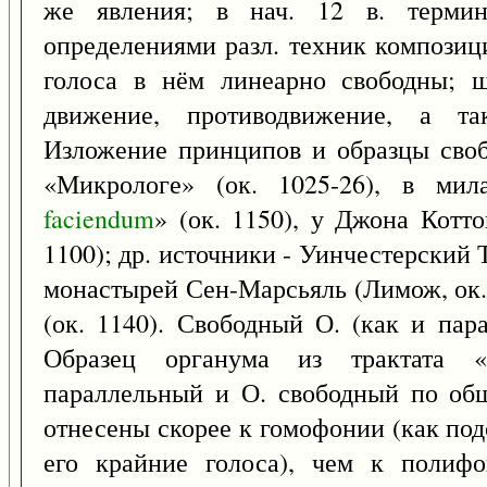
же явления; в нач. 12 в. терми
определениями разл. техник композиц
голоса в нём линеарно свободны; ш
движение, противодвижение, а та
Изложение принципов и образцы своб
«Микрологе» (ок. 1025-26), в мил
faciendum
» (ок. 1150), у Джона Котто
1100); др. источники - Уинчестерский Т
монастырей Сен-Марсьяль (Лимож, ок.
(ок. 1140). Свободный О. (как и пар
Образец органума из трактата «
параллельный и О. свободный по об
отнесены скорее к гомофонии (как под
его крайние голоса), чем к полиф