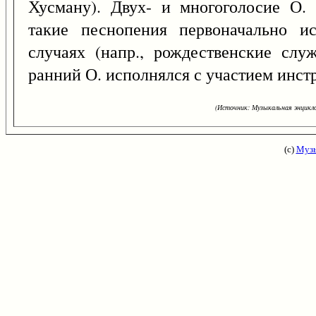
Хусману). Двух- и многоголосие О.
такие песнопения первоначально ис
случаях (напр., рождественские слу
ранний О. исполнялся с участием инст
(Источник: Музыкальная энцикло
(с)
Музы