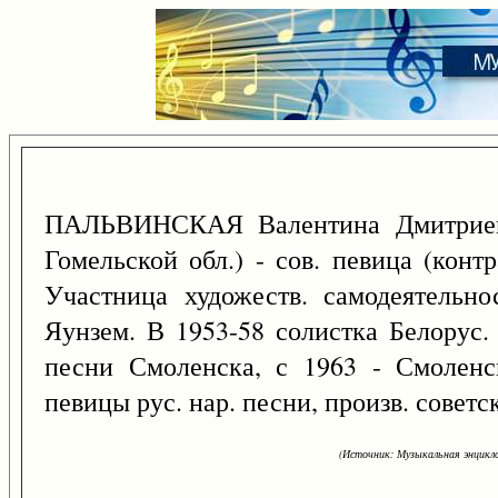
ПАЛЬВИНСКАЯ Валентина Дмитрие
Гомельской обл.) - сов. певица (конт
Участница художеств. самодеятельн
Яунзем. В 1953-58 солистка Белорус. 
песни Смоленска, с 1963 - Смоленс
певицы рус. нар. песни, произв. совет
(Источник: Музыкальная энцикло