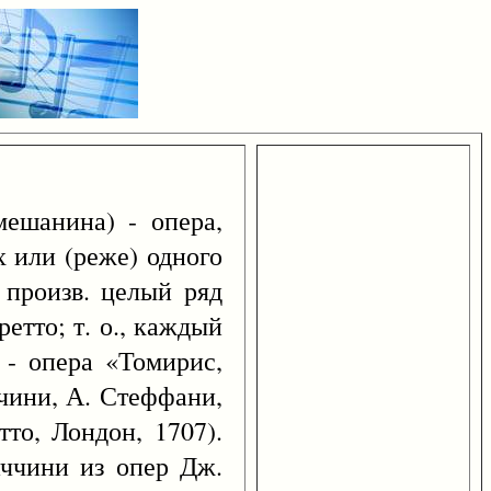
мешанина) - опера,
х или (реже) одного
 произв. целый ряд
етто; т. о., каждый
 - опера «Томирис,
чини, А. Стеффани,
то, Лондон, 1707).
аччини из опер Дж.