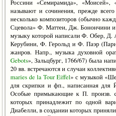
Россини «Семирамида», «Моисей», «
называют и сочинения, прежде всего
несколько композиторов (обычно кажд
Сцевола» Ф. Маттеи, Дж. Бонончини и 
музыку которой написали Ф. Обер, Д. 
Керубини, Ф. Герольд и Ф. Паэр (Пари
жанров. Напр., музыка духовной ора
Gebots
», Зальцбург, 1766/67) была нап
20 вв. встречаются и случаи коллекти
maries
de
la
Tour
Eiffel
» с музыкой «Ше
для скрипки и фп., написанная для 
Особые примыкающие к П. произв. с
которых принадлежит по одной вари
Диабелли, в создании которых приняли