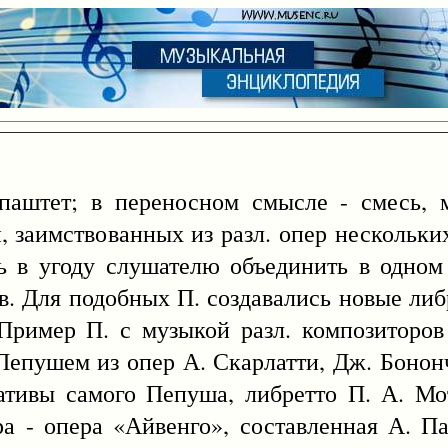
 паштет; в переносном смысле - смесь, 
й, заимствованных из разл. опер нескольки
ь в угоду слушателю объединить в одном
 Для подобных П. создавались новые либр
Пример П. с музыкой разл. композиторов
Пепушем из опер А. Скарлатти, Дж. Бонон
тивы самого Пепуша, либретто П. А. Мот
а - опера «Айвенго», составленная А. П