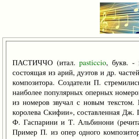
ПАСТИЧЧО (итал.
pasticcio
, букв. -
состоящая из арий, дуэтов и др. часте
композитора. Создатели П. стремилис
наиболее популярных оперных номеров.
из номеров звучал с новым текстом. 
королева Скифии», составленная Дж. 
Ф. Гаспарини и Т. Альбинони (речита
Пример П. из опер одного композитор