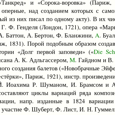
Танкред» и «Сорока-воровка» (Париж, 
 оперные, над созданием которых с само
ый из них писал по одному акту). В их чи
Г. Ф. Генделя (Лондон, 1721), опера «Мар
А. Баттон, А. Бертон, Ф. Бланжини,
A
. Буа
ж, 1831). Порой подобным образом создав
тории «Долг первой заповеди» («
Die
Sch
исана А. К. Адльгассером,
M
. Гайдном и В.
вного создания балетов («Новобрачные Эйф
стёрки», Париж, 1921), инстр. произведен
Й. Иоахима Р. Шуманом, И. Брамсом и А
оставляют циклы вариаций ряда компози
ации, напр. изданные в 1824 вариации
 участие Ф. Шуберт, Ф. Лист, И. Н. Гуммел