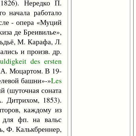
1826). Нередко П.
го начала работало
сле - опера «Муций
киза де Бреивилье»,
льдьё, М. Карафа, Л.
ались и произв. др.
uldigkeit
des
ersten
 А. Моцартом. В 19-
елевой башни»-»
Les
ий (шуточная соната
. Дитрихом, 1853).
торов, каждому из
 для фп. на вальс
ь, Ф. Калькбреннер,