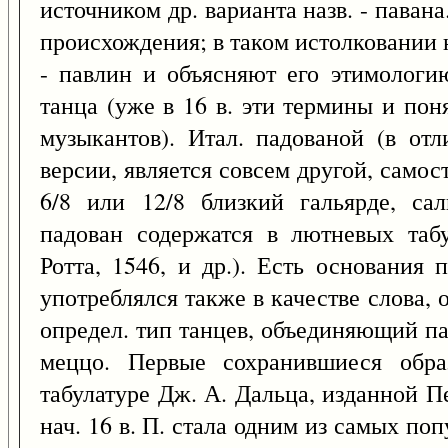
источником др. варианта назв. - павана.
происхождения; в таком истолковании н
- павлин и объясняют его этимолог
танца (уже в 16 в. эти термины и по
музыкантов). Итал. падованой (в отл
версии, является совсем другой, самост
6/8 или 12/8 близкий гальярде, сал
падован содержатся в лютневых табу
Ротта, 1546, и др.). Есть основания 
употреблялся также в качестве слова,
определ. тип танцев, объединяющий па
меццо. Первые сохранившиеся обра
табулатуре Дж. А. Дальца, изданной П
нач. 16 в. П. стала одним из самых по