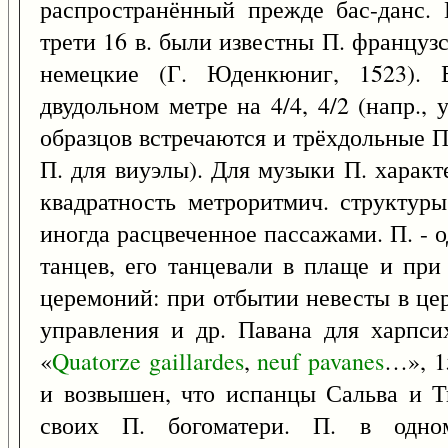
распространённый прежде бас-данс. 
трети 16 в. были известны П. французс
немецкие (Г. Юденкюниг, 1523). 
двудольном метре на 4/4, 4/2 (напр.,
образцов встречаются и трёхдольные П
П. для виуэлы). Для музыки П. характ
квадратность метроритмич. структуры
иногда расцвеченное пассажами. П. - 
танцев, его танцевали в плаще и при
церемоний: при отбытии невесты в цер
управления и др. Павана для харпси
«
Quatorze
gaillardes
,
neuf
pavanes
…», 1
и возвышен, что испанцы Сальва и Т
своих П. богоматери. П. в одном