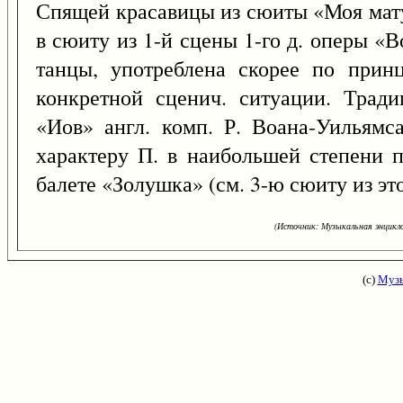
Спящей красавицы из сюиты «Моя мату
в сюиту из 1-й сцены 1-го д. оперы «В
танцы, употреблена скорее по прин
конкретной сценич. ситуации. Тради
«Иов» англ. комп. Р. Воана-Уильямс
характеру П. в наибольшей степени 
балете «Золушка» (см. 3-ю сюиту из эт
(Источник: Музыкальная энцикло
(с)
Музы