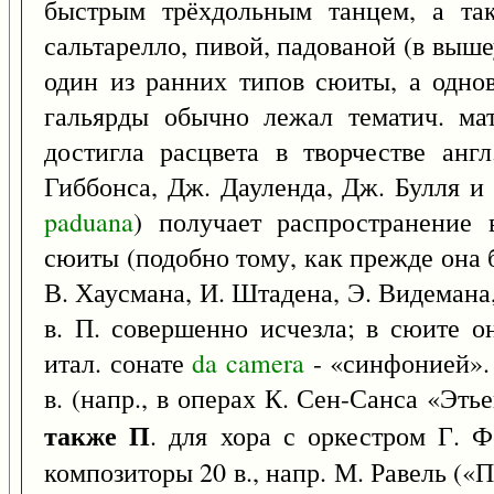
быстрым трёхдольным танцем, а так
сальтарелло, пивой, падованой (в выш
один из ранних типов сюиты, а однов
гальярды обычно лежал тематич. ма
достигла расцвета в творчестве анг
Гиббонса, Дж. Дауленда, Дж. Булля и 
paduana
) получает распространение 
сюиты (подобно тому, как прежде она б
В. Хаусмана, И. Штадена, Э. Видемана
в. П. совершенно исчезла; в сюите о
итал. сонате
da
camera
- «синфонией». 
в. (напр., в операх К. Сен-Санса «Эт
также П
. для хора с оркестром Г. 
композиторы 20 в., напр. М. Равель («П