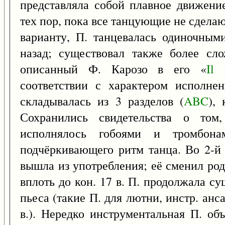
представляла собой плавное движени
тех пор, пока все танцующие не сделают
варианту, П. танцевалась одиночны
назад; существовал также более сл
описанный Ф. Карозо в его «
Il
соответствии с характером исполне
складывалась из 3 разделов (
ABC
),
Сохранились свидетельства о том
исполнялось гобоями и тромбона
подчёркивающего ритм танца. Во 2-й 
вышла из употребления; её сменил ро
вплоть до кон. 17 в. П. продолжала су
пьеса (такие П. для лютни, инстр. анса
в.). Нередко инструментальная П. об