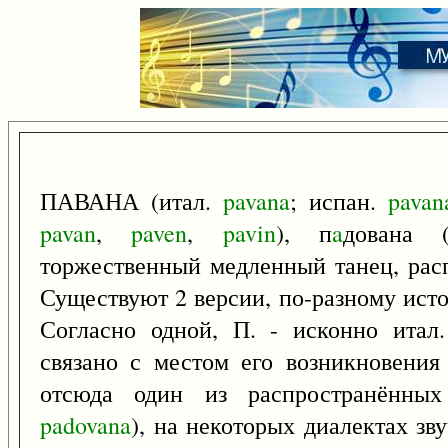
ПАВАНА (итал.
pavana
; испан.
pavan
pavan
,
paven
,
pavin
), п
a
дована 
торжественный медленный танец, расп
Существуют 2 версии, по-разному ис
Согласно одной, П. - исконно итал.
связано с местом его возникновения
отсюда один из распространённых 
padovana
), на некоторых диалектах з