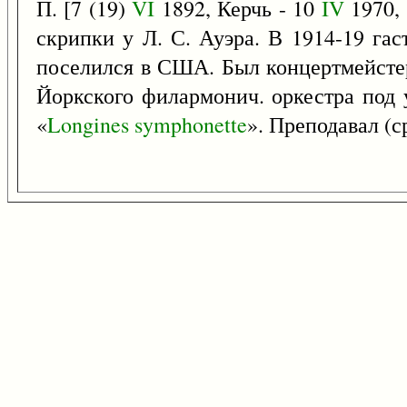
П. [7 (19)
VI
1892, Керчь - 10
IV
1970, 
скрипки у Л. С. Ауэра. В 1914-19 гас
поселился в США. Был концертмейстер
Йоркского филармонич. оркестра под 
«
Longines
symphonette
». Преподавал (с