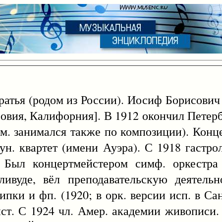
братья (родом из России). Иосиф Борисович 
овия, Калифорния]. В 1912 окончил Петерб
ем. занимался также по композиции). Конц
ун. квартет (имени Ауэра). С 1918 гастр
Был концертмейстером симф. оркестра
ливуде, вёл преподавательскую деятельн
пки и фп. (1920; в орк. версии исп. в Са
ст. С 1924 чл. Амер. академии живописи