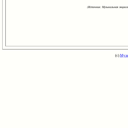
(Источник: Музыкальная энцикло
(с)
Музы