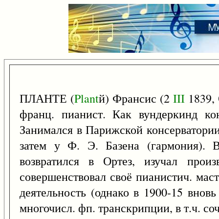
ПЛАНТЕ (
Plant
й) Франсис (2
III
1839, 
франц. пианист. Как вундеркинд кон
Занимался в Парижской консерватории 
затем у Ф. Э. Базена (гармония). 
возвратился в Ортез, изучал произ
совершенствовал своё пианистич. маст
деятельность (однако в 1900-15 внов
многочисл. фп. транскрипции, в т.ч. соч