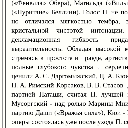
(«Фенелла» Обера), Матильда («Виль
(«Пуритане» Беллини). Голос П. не п
но отличался мягкостью тембра, з
кристальной чистотой интонации
декламационная гибкость пр
выразительность. Обладая высокой м
стремясь к простоте и правде, артистк
полные глубокого чувства и сердеч
ценили А. С. Даргомыжский, Ц. А. Кюи
Н. А. Римский-Корсаков, В. В. Стасов
партией Наташи, считая П. лучшей 
Мусоргский - над ролью Марины Мни
партию Даши («Вражья сила»), Кюи -
оперы состоялась уже после ухода П. с