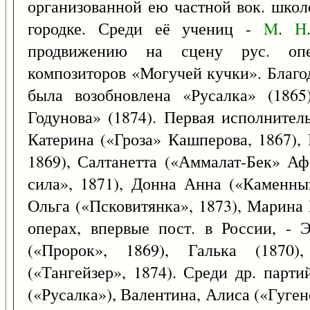
организованной ею частной вок. школ
городке. Среди её учениц -
M
.
H
продвижению на сцену рус. опер
композиторов «Могучей кучки». Благо
была возобновлена «Русалка» (1865
Годунова» (1874). Первая исполнител
Катерина («Гроза» Кашперова, 1867)
1869), Салтанетта («Аммалат-Бек» Аф
сила», 1871), Донна Анна («Каменны
Ольга («Псковитянка», 1873), Марина 
операх, впервые пост. в России, - Э
(«Пророк», 1869), Галька (1870)
(«Тангейзер», 1874). Среди др. парт
(«Русалка»), Валентина, Алиса («Гуге