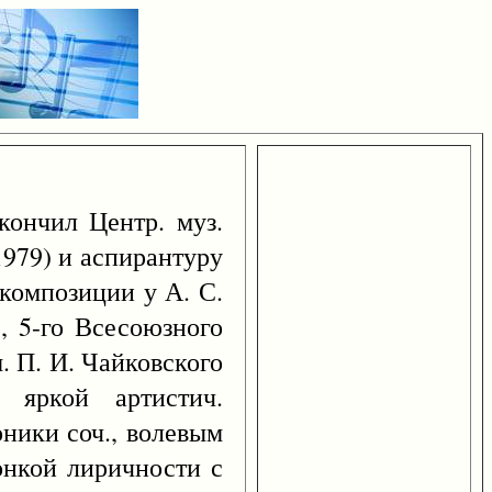
кончил Центр. муз.
1979) и аспирантуру
 композиции у А. С.
, 5-го Всесоюзного
. П. И. Чайковского
 яркой артистич.
ники соч., волевым
онкой лиричности с