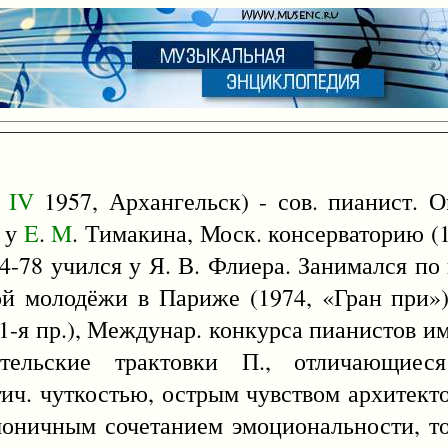
4
IV
1957, Архангельск) - сов. пианист. О
) у
E
.
M
. Тимакина, Моск. консерваторию (
74-78 учился у Я. В. Флиера. Занимался по
й молодёжи в Париже (1974, «Гран при»)
1-я пр.), Междунар. конкурса пианистов им
ительские трактовки П., отличающиеся
ич. чуткостью, острым чувством архитекто
моничным сочетанием эмоциональности, т