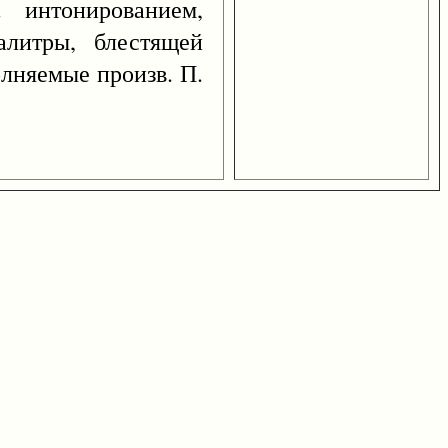
 интонированием,
алитры, блестящей
олняемые произв. П.