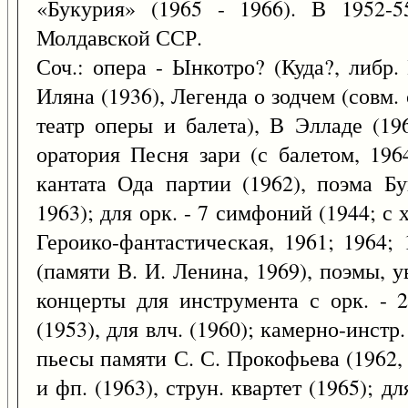
«Букурия» (1965 - 1966). В 1952-
Молдавской ССР.
Соч.: опера - Ынкотро? (Куда?, либр.
Иляна (1936), Легенда о зодчем (совм.
театр оперы и балета), В Элладе (196
оратория Песня зари (с балетом, 196
кантата Ода партии (1962), поэма Б
1963); для орк. - 7 симфоний (1944; с 
Героико-фантастическая, 1961; 1964;
(памяти В. И. Ленина, 1969), поэмы, 
концерты для инструмента с орк. - 2
(1953), для влч. (1960); камерно-инстр
пьесы памяти С. С. Прокофьева (1962, д
и фп. (1963), струн. квартет (1965); д