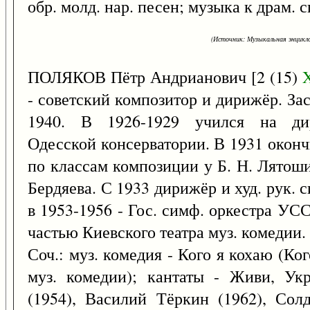
обр. молд. нар. песен; музыка к драм.
(Источник: Музыкальная энцикло
ПОЛЯКОВ Пётр Андрианович [2 (15)
- советский композитор и дирижёр. За
1940. В 1926-1929 учился на дир
Одесской консерватории. В 1931 оконч
по классам композиции у Б. Н. Лятош
Бердяева. С 1933 дирижёр и худ. рук. с
в 1953-1956 - Гос. симф. оркестра УСС
частью Киевского театра муз. комедии.
Соч.: муз. комедия - Кого я кохаю (Ко
муз. комедии); кантаты - Живи, Ук
(1954), Василий Тёркин (1962), Солд