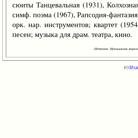
сюиты Танцевальная (1931), Колхозная
симф. поэма (1967), Рапсодия-фантазия (
орк. нар. инструментов; квартет (1954
песен; музыка для драм. театра, кино.
(Источник: Музыкальная энцикло
(с)
Музы