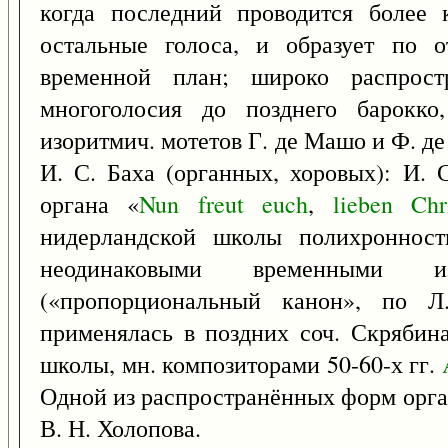
когда последний проводится более 
остальные голоса, и образует по 
временной план; широко распрост
многоголосия до позднего барокко
изоритмич. мотетов Г. де Машо и Ф. д
И. С. Баха (органных, хоровых): И. 
органа «
Nun
freut
euch
,
lieben
Chr
нидерландской школы полихронност
неодинаковыми временными из
(«пропорциональный канон», по Л
применялась в поздних соч. Скрябин
школы, мн. композиторами 50-60-х гг.
Одной из распространённых форм орга
В. Н. Холопова.