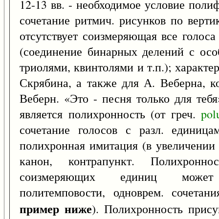
12-13 вв. - необходимое условие поли
сочетание ритмич. рисунков по верти
отсутствует соизмеряющая все голос
(соединение бинарных делений с осо
триолями, квинтолями и т.п.); характ
Скрябина, а также для А. Веберна, ко
Веберн. «Это - песня только для тебя
является полихронность (от греч.
pol
сочетание голосов с разл. единица
полихронная имитация (в увеличении
канон, контрапункт. Полихронн
соизмеряющих единиц может 
политемповости, одноврем. сочетани
пример ниже
). Полихронность при