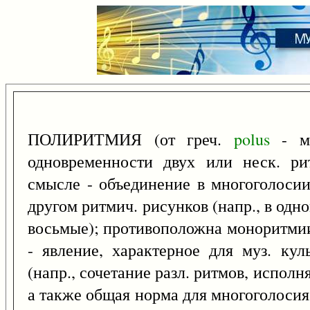
ПОЛИРИТМИЯ (от греч.
polus
- мн
одновременности двух или неск. ри
смысле - объединение в многоголоси
другом ритмич. рисунков (напр., в одно
восьмые); противоположна моноритмии 
- явление, характерное для муз. ку
(напр., сочетание разл. ритмов, испол
а также общая норма для многоголосия