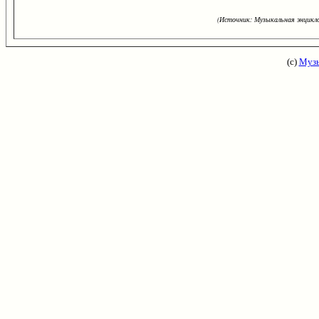
(Источник: Музыкальная энцикло
(с)
Музы