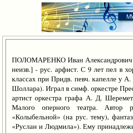
ПОЛОМАРЕНКО Иван Александрович 
неизв.] - рус. арфист. С 9 лет пел в х
классах при Придв. певч. капелле у А.
Шоллара). Играл в симф. оркестре Пре
артист оркестра графа А. Д. Шеремет
Малого оперного театра. Автор 
«Колыбельной» (на рус. тему), фанта
«Руслан и Людмила»). Ему принадлеж