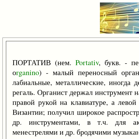
ПОРТАТИВ (нем.
Portativ
, букв. - п
о
rganino
) - малый переносный орга
лабиальные, металлические, иногда д
регаль. Органист держал инструмент на
правой рукой на клавиатуре, а левой
Византии; получил широкое распростра
др. инструментами, в т.ч. для а
менестрелями и др. бродячими музыкант