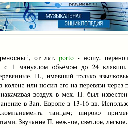
ереносный, от лат.
porto
- ношу, перено
н с 1 мануалом объёмом до 24 клавиш
еревянные. П., имевший только язычковы
 колене или носил его на перевязи через п
 накачивая воздух в мех. П. был известен
нение в Зап. Европе в 13-16 вв. Использ
ккомпанемента танцам; широко примен
ами. Звучание П. нежное, светлое, лёгкое.