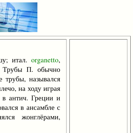
шу; итал.
organetto
,
. Трубы П. обычно
е трубы, назывался
лечо, на ходу играя
 в антич. Греции и
овался в ансамбле с
ялся жонглёрами,