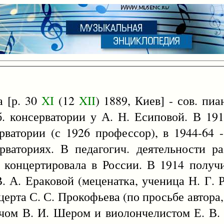
 [р. 30
XI
(12
XII
) 1889, Киев] - сов. пиа
б. консерватории у А. Н. Есиповой. В 191
рватории (с 1926 профессор), в 1944-64 -
ваториях. В педагогич. деятельности ра
 концертировала в России. В 1914 получ
. А. Ераковой (меценатка, ученица Н. Г. 
ерта С. С. Прокофьева (по просьбе автора,
пачом В. И. Шером и виолончелистом Е. В