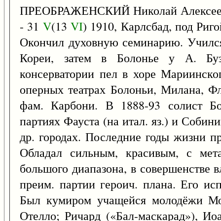
ПРЕОБРАЖЕНСКИЙ Николай Алексее
- 31
V
(13
VI
) 1910, Карлсбад, под Риго
Окончил духовную семинарию. Учился
Кореи, затем в Болонье у А. Буз
консерватории пел в хоре Мариинског
оперных театрах Болоньи, Милана, Ф
фам. Карбони. В 1888-93 солист Бо
партиях Фауста (на итал. яз.) и Собини
др. городах. Последние годы жизни пр
Обладал сильным, красивым, с мета
большого диапазона, в совершенстве в
преим. партии героич. плана. Его ис
Был кумиром учащейся молодёжи Мо
Отелло; Ричард («Бал-маскарад»), Ио