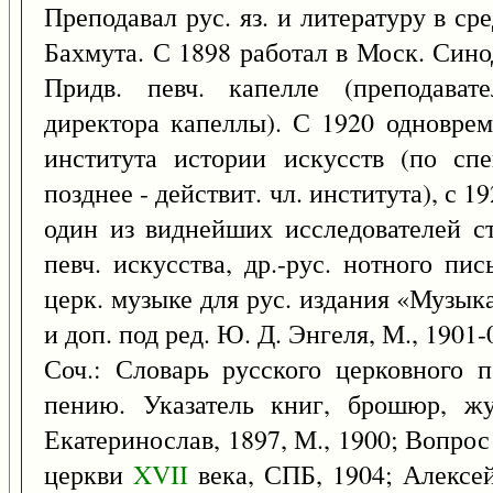
Преподавал рус. яз. и литературу в ср
Бахмута. С 1898 работал в Моск. Сино
Придв. певч. капелле (преподавате
директора капеллы). С 1920 одновре
института истории искусств (по спе
позднее - действит. чл. института), с 1
один из виднейших исследователей ст
певч. искусства, др.-рус. нотного пи
церк. музыке для рус. издания «Музык
и доп. под ред. Ю. Д. Энгеля, М., 1901-
Соч.: Словарь русского церковного 
пению. Указатель книг, брошюр, жу
Екатеринослав, 1897, М., 1900; Вопро
церкви
XVII
века, СПБ, 1904; Алексе