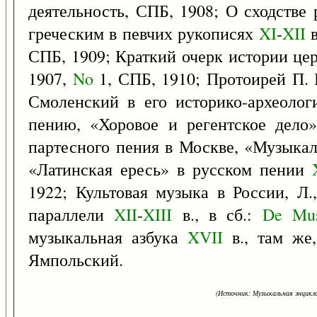
деятельность, СПБ, 1908; О сходстве
греческим в певчих рукописях
XI
-
XII
в
СПБ, 1909; Краткий очерк истории це
1907,
No
1, СПБ, 1910; Протоирей П. 
Смоленский в его историко-археолог
пению, «Хоровое и регентское дело
партесного пения в Москве, «Музыка
«Латинская ересь» в русском пении
1922; Культовая музыка в России, Л.
параллели
XII
-
XIII
в., в сб.:
De
Mu
музыкальная азбука
XVII
в., там же,
Ямпольский.
(Источник: Музыкальная энцикло