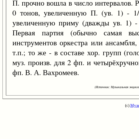
П. прочно вошла в число интервалов. 
0 тонов, увеличенную П. (ув. 1) - 1
увеличенную приму (дважды ув. 1) -
Первая партия (обычно самая выс
инструментов оркестра или ансамбля, 
т.п.; то же - в составе хор. групп (го
муз. произв. для 2 фп. и четырёхручн
фп. В. А. Вахромеев.
(Источник: Музыкальная энцикло
(с)
Музы