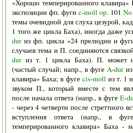
«Хорошо темперированного клавира» И.
экспозиции фп. фуги
c
-
moll
op
. 101
No
темы очевидной для слуха цезурой, кад
1 того же цикла Баха), иногда даже ус
dur
из фп. цикла «24 прелюдии и фуги
случаев тема и П. соединяются связкой
dur
из т. 1 цикла Баха). П. может н
(частый случай; напр., в фуге
A
-
dur
из
клавира» Баха; в фуге
cis
-
moll
из т. 1 
звуком П., который вместе с тем яв
после начала ответа (напр., в фуге
E
-
du
- через 4 четверти после стреттного в
вступления ответа (напр., в фу
темперированного клавира» Баха - 