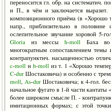
переносится гл. обр. на систематич. 
и П., в чём и заключается выразит.
композиционного приёма (в «Хорошо 
напр., приблизительно в половине 
ослепительное звучание хоровой 5-го
Gloria
из мессы
h
-
moll
Баха во 
многократным сопоставлением темы 
контрапунктич. насыщенностью отлича
c
-
moll
и
h
-
moll
из т. 1 «Хорошо темпе
C
-
dur
Шостаковича) и особенно с трем
moll
,
As
-
dur
Шостаковича; к 4-гол. бе
начальное фугато в 1-й части кантаты
более широком смысле П. - контрапун
имитационных формах; с этой точки