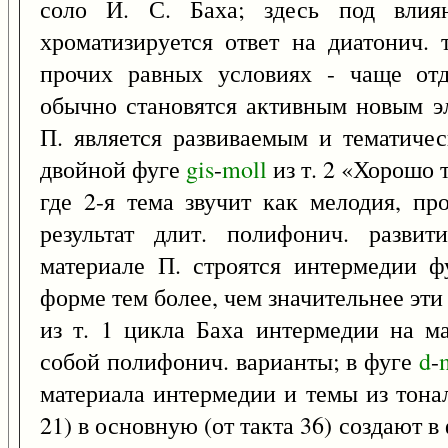
соло И. С. Баха; здесь под влия
хроматизируется ответ на диатонич. 
прочих равных условиях - чаще от
обычно становятся активным новым эл
П. является развиваемым и тематич
двойной фуге
gis
-
moll
из т. 2 «Хорошо 
где 2-я тема звучит как мелодия, пр
результат длит. полифонич. развит
материале П. строятся интермедии ф
форме тем более, чем значительнее эти
из т. 1 цикла Баха интермедии на м
собой полифонич. варианты; в фуге
d
-
материала интермедии и темы из тона
21) в основную (от такта 36) создают 