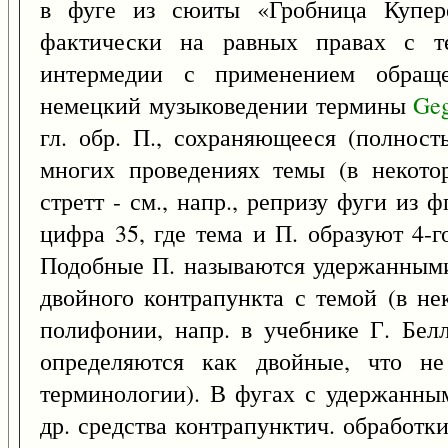
в фуге из сюиты «Гробница Купере
фактически на равных правах с те
интермедии с применением обраще
немецкий музыковедении термины
Geg
гл. обр. П., сохраняющееся (полнос
многих проведениях темы (в некото
стретт - см., напр., репризу фуги из 
цифра 35, где тема и П. образуют 4-г
Подобные П. называются удержанными
двойного контрапункта с темой (в не
полифонии, напр. в учебнике Г. Бел
определяются как двойные, что не
терминологии). В фугах с удержанны
др. средства контрапунктич. обработк