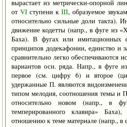
вырастает из метрически-опорной ли
от
VI
ступени к
III
, образуемое звука
относительно сильные доли такта). И
движение кодетты (напр., в фуге из 
Баха). В фугах или имитационных 
принципов додекафонии, единство и з
сравнительно легко обеспечиваются и
вариантов осн. ряда. Напр., в фуге 
первое (см. цифру 6) и второе (ци
удержанные П. являются видоизменен
типом мелодия, соотношения темы и П
относительно новом (напр., в 
темперированного клавира» Баха)
отношению к теме материале (напр., в 