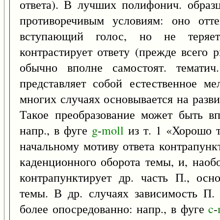
ответа). В лучших полифонич. образц
противоречивым условиям: оно отте
вступающий голос, но не теряет 
контрастирует ответу (прежде всего 
обычно вполне самостоят. тематич.
представляет собой естественное м
многих случаях основывается на разви
Такое преобразование может быть в
напр., в фуге
g
-
moll
из т. 1 «Хорошо 
начальному мотиву ответа контрапункт
каденционного оборота темы, и, наоб
контрапунктирует др. часть П., осн
темы. В др. случаях зависимость П.
более опосредованно: напр., в фуге
c
-