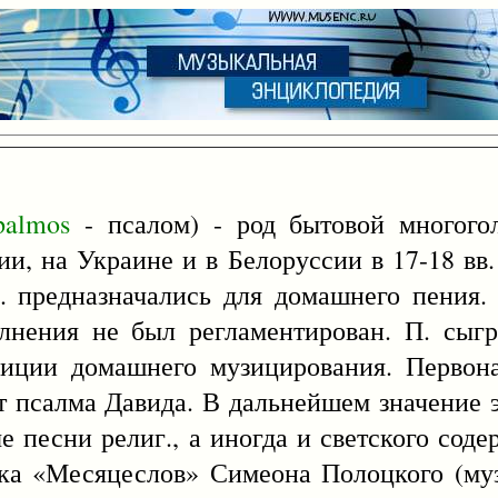
palmos
- псалом) - род бытовой многогол
и, на Украине и в Белоруссии в 17-18 вв.
П. предназначались для домашнего пения
нения не был регламентирован. П. сыгр
диции домашнего музицирования. Первон
т псалма Давида. В дальнейшем значение 
 песни религ., а иногда и светского сод
ка «Месяцеслов» Симеона Полоцкого (муз