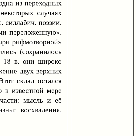
 одна из переходных
 некоторых случаях
. силлабич. поэзии.
ми переложенную».
тыри рифмотворной»
ились (сохранилось
. 18 в. они широко
жение двух верхних
Этот склад остался
о в известной мере
 части: мысль и её
зны: восхваления,