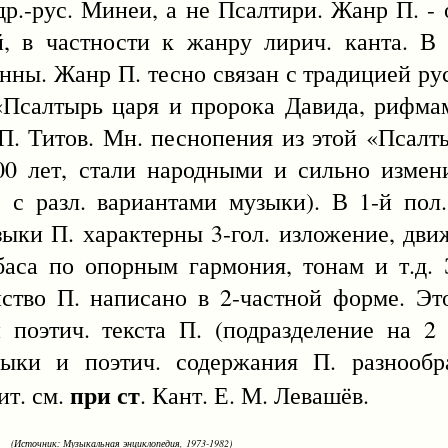
р.-рус. Минеи, а не Псалтири. Жанр П. -
й, в частности к жанру лирич. канта. В
нны. Жанр П. тесно связан с традицией рус
«Псалтырь царя и пророка Давида, рифма
П. Титов. Мн. песнопения из этой «Псал
00 лет, стали народными и сильно измен
 с разл. вариантами музыки). В 1-й пол
ыки П. характерны 3-гол. изложение, дви
аса по опорным гармония, тонам и т.д. 
ство П. написано в 2-частной форме. Эт
 поэтич. текста П. (подразделение на 2
зыки и поэтич. содержания П. разнообра
при ст
ит. см.
. Кант. Е. М. Левашёв.
(Источник: Музыкальная энциклопедия, 1973-1982)