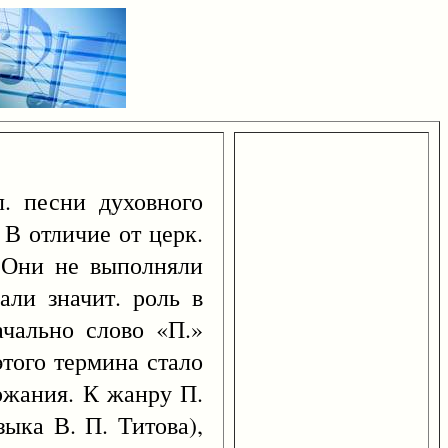
. песни духовного
 В отличие от церк.
. Они не выполняли
али значит. роль в
ачально слово «П.»
этого термина стало
ержания. К жанру П.
ыка В. П. Титова),