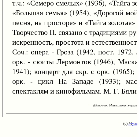
т.ч.: «Семеро смелых» (1936), «Тайга з
«Большая семья» (1954), «Дорогой мой
песня, на просторе» и «Тайга золотая
Творчество П. связано с традициями р
искренность, простота и естественнос
Соч.: опера - Гроза (1942, пост. 1972,
орк. - сюиты Лермонтов (1946), Маск
1941); концерт для скр. с орк. (1965);
орк. - цикл На Западе (1933); ма
спектаклям и кинофильмам. М. Г. Бяли
(Источник: Музыкальная энцикло
(с)
Музы