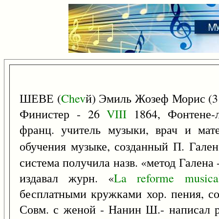
ШЕВЕ (
Chev
й) Эмиль Жозеф Морис (
Финистер - 26
VIII
1864, Фонтене-л
франц. учитель музыки, врач и мат
обучения музыке, созданный П. Гале
система получила назв. «метод Галена
издавал журн. «
La
reforme
musica
бесплатными кружками хор. пения, со
Совм. с женой - Нанин Ш.- написал 