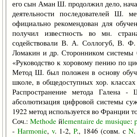
его сын Аман Ш. продолжил дело, нача
деятельности последователей Ш. м
официально рекомендован для обуче
получил известность во мн. стран
содействовали В. А. Соллогуб, В. Ф.
Ломакин и др. Сторонником системы 
«Руководство к хоровому пению по ц
Метод Ш. был положен в основу обуч
школе, в общедоступных хор. классах
Распространение метода Галена - 
абсолютизация цифровой системы суж
1922 метод используется во Франции т
Соч.:
Methode
й
lementaire
de
musique
:
-
Harmonie
,
v
. 1-2,
P
., 1846 (совм. с
N