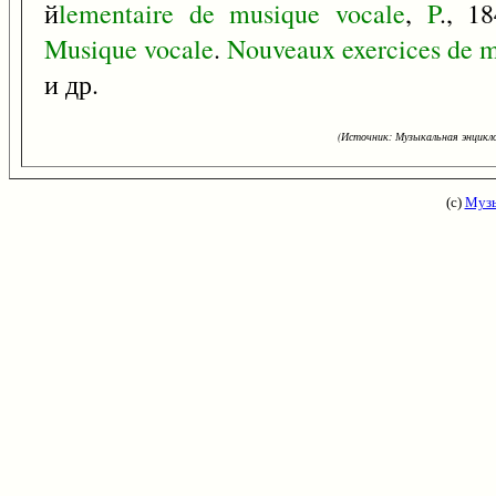
й
lementaire
de
musique
vocale
,
P
., 1
Musique
vocale
.
Nouveaux
exercices
de
m
и др.
(Источник: Музыкальная энцикло
(с)
Музы