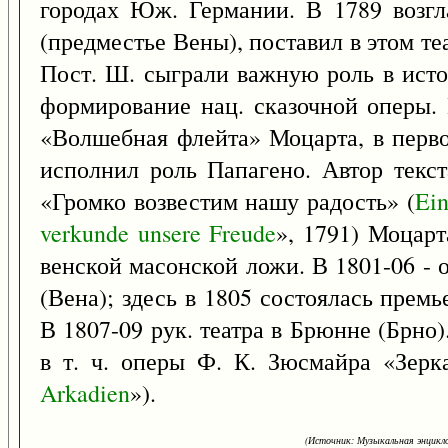
городах Юж. Германии. В 1789 возгл
(предместье Вены), поставил в этом те
Пост. Ш. сыграли важную роль в истор
формирование нац. сказочной оперы.
«Волшебная флейта» Моцарта, в перво
исполнил роль Папагено. Автор текс
«Громко возвестим нашу радость» (
Ei
verkunde
unsere
Freude
», 1791) Моцарт
венской масонской ложи. В 1801-06 - 
(Вена); здесь в 1805 состоялась прем
В 1807-09 рук. театра в Брюнне (Брно)
в т. ч. оперы Ф. К. Зюсмайра «Зерк
Arkadien
»).
(Источник: Музыкальная энцикло