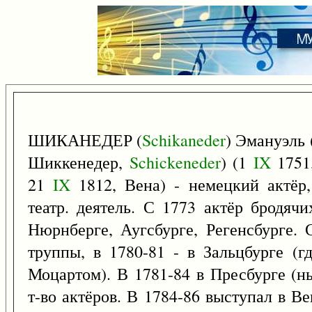
ШИКАНЕДЕР (
Schikaneder
) Эмануэль 
Шиккенедер,
Schickeneder
) (1
IX
1751,
21
IX
1812, Вена) - немецкий актёр,
театр. деятель. С 1773 актёр бродяч
Нюрнберге, Аугсбурге, Регенсбурге.
труппы, в 1780-81 - в Зальцбурге (г
Моцартом). В 1781-84 в Пресбурге (н
т-во актёров. В 1784-86 выступал в Ве