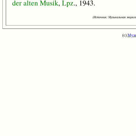
der
alten
Musik
,
Lpz
., 1943.
(Источник: Музыкальная энцикло
(с)
Музы