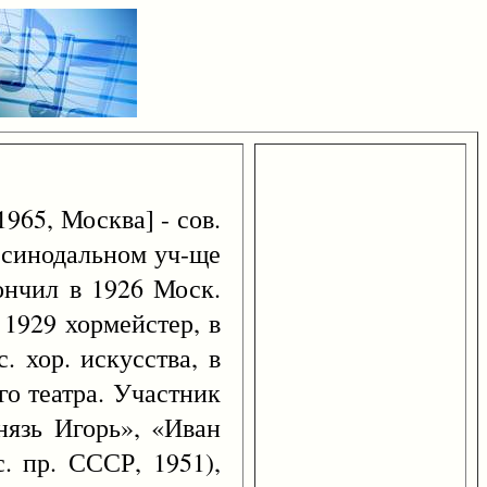
965, Москва] - сов.
. синодальном уч-ще
ончил в 1926 Моск.
 1929 хормейстер, в
. хор. искусства, в
го театра. Участник
нязь Игорь», «Иван
. пр. СССР, 1951),