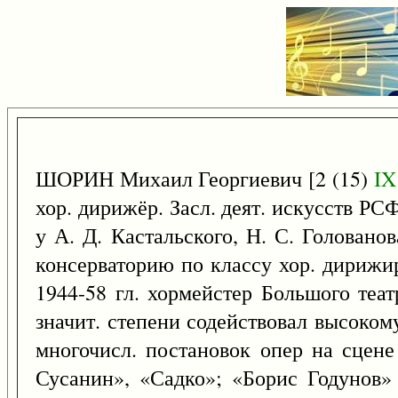
ШОРИН Михаил Георгиевич [2 (15)
IX
хор. дирижёр. Засл. деят. искусств Р
у А. Д. Кастальского, Н. С. Головано
консерваторию по классу хор. дирижир
1944-58 гл. хормейстер Большого теат
значит. степени содействовал высоком
многочисл. постановок опер на сцене
Сусанин», «Садко»; «Борис Годунов» 