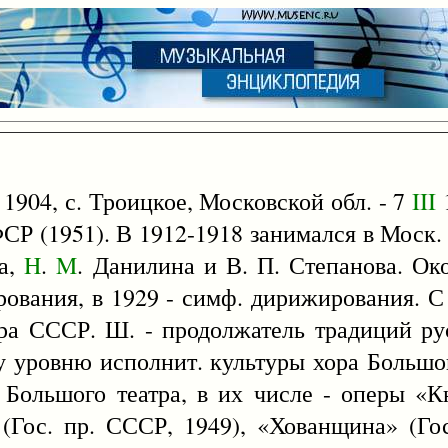
1904, с. Троицкое, Московской обл. - 7
III
1
СФСР (1951). В 1912-1918 занимался в Моск
ва,
H
.
M
. Данилина и В. П. Степанова. Ок
ования, в 1929 - симф. дирижирования. С
ра СССР. Ш. - продолжатель традиций рус
у уровню исполнит. культуры хора Большо
 Большого театра, в их числе - оперы «К
(Гос. пр. СССР, 1949), «Хованщина» (Гос