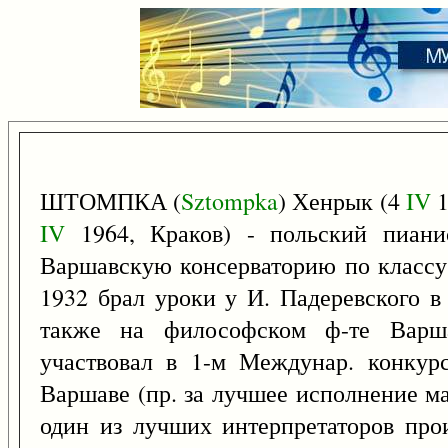
ШТОМПКА (
Sztompka
) Хенрык (4
IV
1
IV
1964, Краков) - польский пиани
Варшавскую консерваторию по классу 
1932 брал уроки у И. Падеревского 
также на философском ф-те Варша
участвовал в 1-м Междунар. конкур
Варшаве (пр. за лучшее исполнение м
один из лучших интерпретаторов про