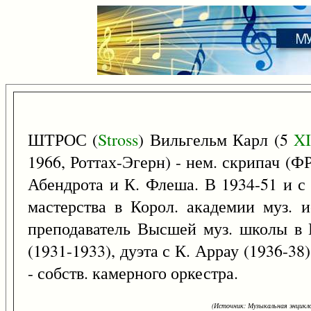
ШТРОС (
Stross
) Вильгельм Карл (5
XI
1966, Роттах-Эгерн) - нем. скрипач (ФР
Абендрота и К. Флеша. В 1934-51 и с
мастерства в Корол. академии муз. 
преподаватель Высшей муз. школы в 
(1931-1933), дуэта с К. Аррау (1936-38)
- собств. камерного оркестра.
(Источник: Музыкальная энцикло