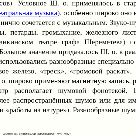
сов). Условное Ш. о. применялось в ста
еатральная музыка
), особенно широко оно и
ганично сочетается с музыкальным. Звуко
ы, петарды, громыхание, железного лис
станкинском театре графа Шереметева) п
Большое значение придавалось Ш. о. в реал
использовались разнообразные специально
е железо, «треск», «громовой раскат», 
о. широко применяют магнитную запись, ра
еатр располагает шумовой фонотекой.
олее распространённых шумов или для и
сти «работы на натуре»). Разнообразные шу
(Источник: Музыкальная энциклопедия, 1973-1982)