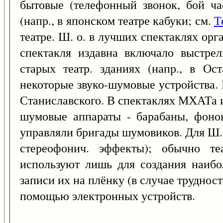
бытовые (телефонный звонок, бой ча
(напр., в японском театре кабуки; см.
Т
театре. Ш. о. в лучших спектаклях ор
спектакля издавна включало выстрел
старых театр. зданиях (напр., в О
некоторые звуко-шумовые устройства. 
Станиславского. В спектаклях МХАТа 
шумовые аппараты - барабаны, фоново
управляли бригады шумовиков. Для Ш. 
стереофонич. эффекты); обычно т
используют лишь для создания наиб
записи их на плёнку (в случае трудно
помощью электронных устройств.