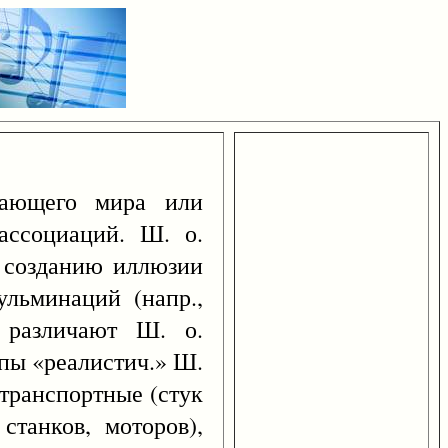
ающего мира или
ассоциаций. Ш. о.
т созданию иллюзии
льминаций (напр.,
 различают Ш. о.
ипы «реалистич.» Ш.
 транспортные (стук
станков, моторов),