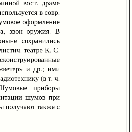
ринной вост. драме
спользуется в совр.
-шумовое оформление
та, звон оружия. В
оныне сохранились
истич. театре К. С.
 сконструированные
«ветер» и др.; ими
диотехнику (в т. ч.
 Шумовые приборы
митации шумов при
мы получают также с