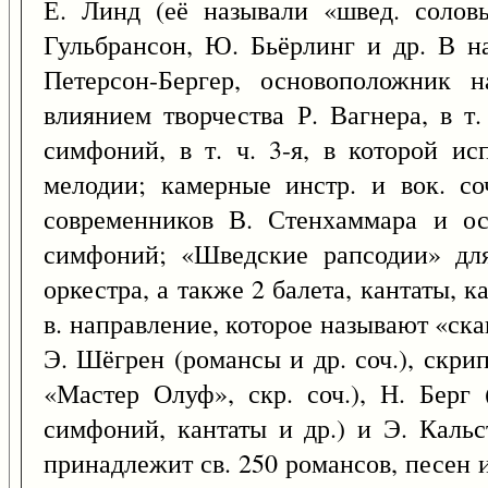
Е. Линд (её называли «швед. солов
Гульбрансон, Ю. Бьёрлинг и др. В на
Петерсон-Бергер, основоположник 
влиянием творчества Р. Вагнера, в т.
симфоний, в т. ч. 3-я, в которой и
мелодии; камерные инстр. и вок. со
современников В. Стенхаммара и о
симфоний; «Шведские рапсодии» для
оркестра, а также 2 балета, кантаты, к
в. направление, которое называют «ска
Э. Шёгрен (романсы и др. соч.), скри
«Мастер Олуф», скр. соч.), Н. Берг 
симфоний, кантаты и др.) и Э. Кальс
принадлежит св. 250 романсов, песен и