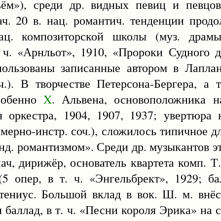
ьём»), среди др. видных певиц и певцов
ч. 20 в. нац. романтич. тенденции продо
нац. композиторской школы (муз. драм
 ч. «Арнльот», 1910, «Пророки Судного д
спользованы записанные автором в Лапла
ч.). В творчестве Петерсона-Бергера, а
собенно
X
. Альвена, основоположника н
 оркестра, 1904, 1907, 1937; увертюра 
амерно-инстр. соч.), сложилось типичное дл
нд. романтизмом». Среди др. музыкантов эт
пач, дирижёр, основатель квартета комп. Т
(5 опер, в т. ч. «Энгельбрект», 1929; б
тениус. Большой вклад в вок. Ш. м. внёс
 баллад, в т. ч. «Песни короля Эрика» на 