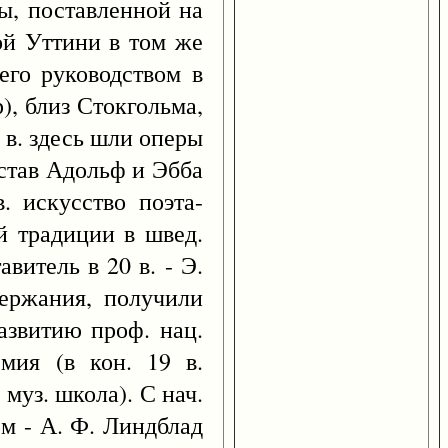
ры, поставленной на
ой Уттини в том же
его руководством в
), близ Стокгольма,
8 в. здесь шли оперы
устав Адольф и Эбба
. искусство поэта-
й традиции в швед.
витель в 20 в. - Э.
держания, получили
азвитию проф. нац.
емия (в кон. 19 в.
муз. школа). С нач.
рм - А. Ф. Линдблад