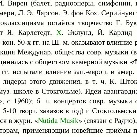
И. Вирен (балет, радиооперы, симфонии, 
Фрумери, Л. Э. Ларсон, Э. фон Кох. Серийну
оклассицизма остаётся творчество Г. Бу
т Я. Карлстедт,
X
. Эклунд, Й. Карлид 
кон. 50-х гг. на Ш. м. оказывают влияние 
екция Междунар. общества совр. музыки (в
ъединилась с обществом камерной музыки «
 гг. испытали влияние зап.-европ. и амер.
идеры этого движения, в т. ч. К. Шток
муз. школе в Стокгольме). Идеи авангарди
, с 1960); б. ч. концертов совр. музыки 
 5-10 творч. заказов в год) и Стокгольмск
я в журн. «
Nutida
Musik
» (связан с Радио),
иторам, применяющим новейшие приёмы пи