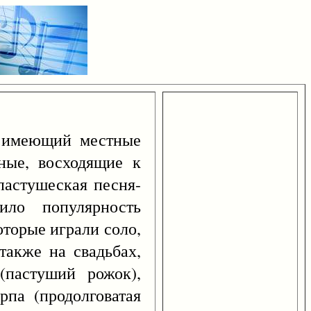
 имеющий местные
ные, восходящие к
пастушеская песня-
ило популярность
оторые играли соло,
 также на свадьбах,
(пастуший рожок),
рпа (продолговатая