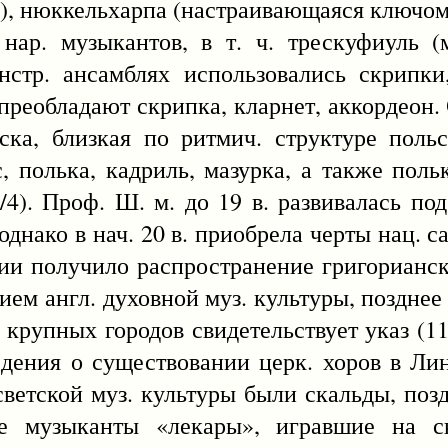
), нюккельхарпа (настраивающаяся ключом
нар. музыкантов, в т. ч. трескуфиуль (
нстр. ансамблях использовались скрипки
преобладают скрипка, кларнет, аккордеон. С
ка, близкая по ритмич. структуре польс
с, полька, кадриль, мазурка, а также поль
/4). Проф. Ш. м. до 19 в. развивалась под
, однако в нач. 20 в. приобрела черты нац.
ции получило распространение григорианск
вием англ. духовной муз. культуры, поздне
х крупных городов свидетельствует указ (1
дения о существовании церк. хоров в Лин
ветской муз. культуры были скальды, поздне
е музыканты «лекары», игравшие на с