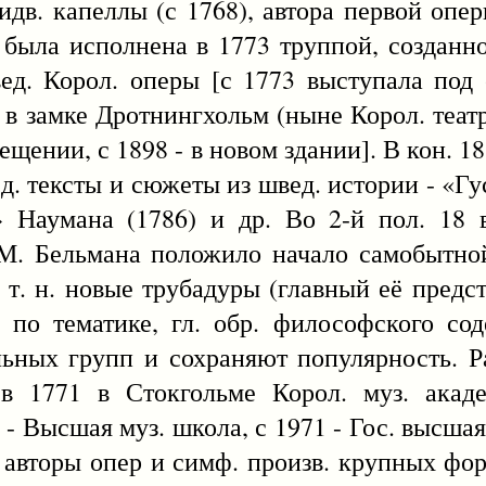
идв. капеллы (с 1768), автора первой опе
а была исполнена в 1773 труппой, созданн
вед. Корол. оперы [с 1773 выступала под 
 в замке Дротнингхольм (ныне Корол. театр
ещении, с 1898 - в новом здании]. В кон. 1
ед. тексты и сюжеты из швед. истории - «Г
 Наумана (1786) и др. Во 2-й пол. 18 в
 М. Бельмана положило начало самобытно
т. н. новые трубадуры (главный её предста
 по тематике, гл. обр. философского со
ьных групп и сохраняют популярность. Р
 в 1771 в Стокгольме Корол. муз. акад
- Высшая муз. школа, с 1971 - Гос. высшая 
 авторы опер и симф. произв. крупных фо