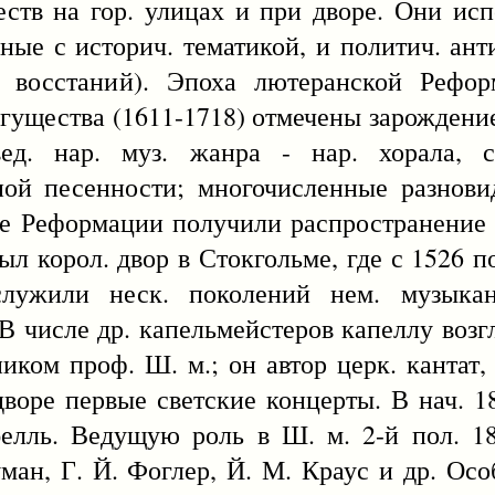
еств на гор. улицах и при дворе. Они исп
анные с историч. тематикой, и политич. ан
 восстаний). Эпоха лютеранской Рефор
огущества (1611-1718) отмечены зарождени
ед. нар. муз. жанра - нар. хорала, 
ной песенности; многочисленные разнови
сле Реформации получили распространение 
был корол. двор в Стокгольме, где с 1526 
ь служили неск. поколений нем. музык
 В числе др. капельмейстеров капеллу воз
иком проф. Ш. м.; он автор церк. кантат,
воре первые светские концерты. В нач. 1
лль. Ведущую роль в Ш. м. 2-й пол. 18
ман, Г. Й. Фоглер, Й. М. Краус и др. Осо