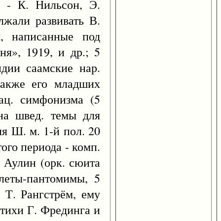
 - К. Нильсон, Э.
лжали развивать В.
ы, написанные под
ня», 1919, и др.; 5
ндии саамские нар.
 также его младших
ац. симфонизма (5
на швед. темы для
я Ш. м. 1-й пол. 20
ого периода - комп.
. Аулин (орк. сюита
алеты-пантомимы, 5
 Т. Рангстрём, ему
стихи Г. Фрединга и