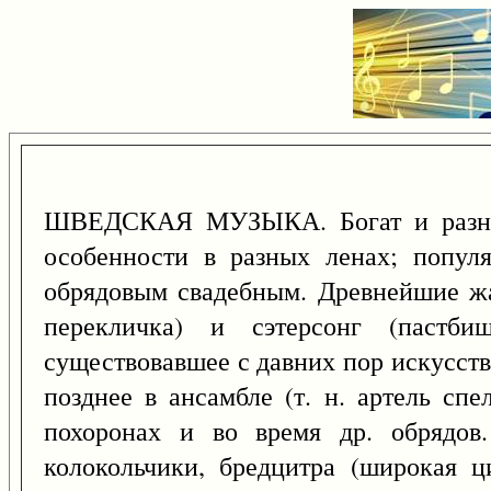
ШВЕДСКАЯ МУЗЫКА. Богат и разноо
особенности в разных ленах; попул
обрядовым свадебным. Древнейшие жан
перекличка) и сэтерсонг (пастби
существовавшее с давних пор искусств
позднее в ансамбле (т. н. артель спе
похоронах и во время др. обрядов
колокольчики, бредцитра (широкая ци