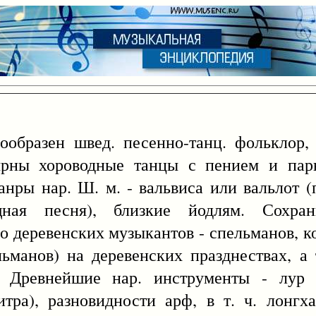
бразен швед. песенно-танц. фольклор,
ярны хороводные танцы с пением и пар
ры нар. Ш. м. - вальвиса или вальлот (
щная песня), близкие йодлям. Сохран
о деревенских музыкантов - спельманов, к
льманов) на деревенских празднествах, а
. Древнейшие нар. инструменты - лур 
тра), разновидности арф, в т. ч. лонгха