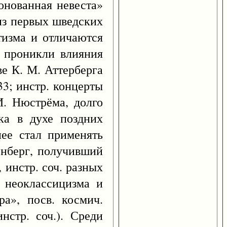
онованная невеста»
 из первых шведских
тизма и отличаются
. проникли влияния
ве К. М. Аттерберга
33; инстр. концерты
И. Нюстрёма, долго
ка в духе поздних
нее стал применять
енберг, получивший
, инстр. соч. разных
м неоклассицизма и
а», посв. космич.
нстр. соч.). Среди