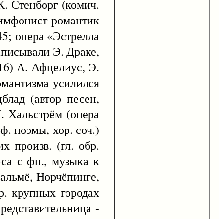
К. Стенборг (комич.
 симфонист-романтик
45; опера «Эстрелла
записывали Э. Драке,
16) А. Афцелиус, Э.
романтизма усилился
блад (автор песен,
И. Хальстрём (опера
ф. поэмы, хор. соч.)
 произв. (гл. обр.
са с фп., музыка к
 Мальмё, Норчёпинге,
р. крупных городах
представительница -