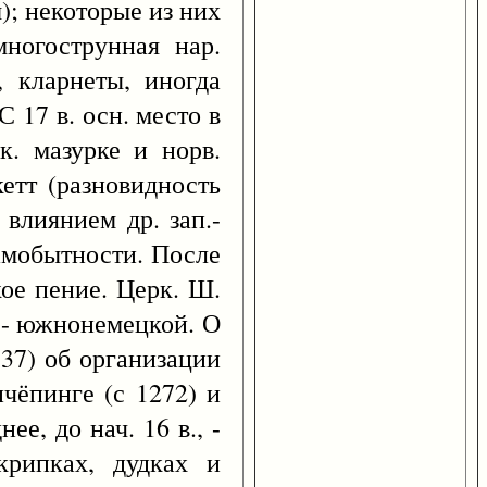
); некоторые из них
многострунная нар.
, кларнеты, иногда
 17 в. осн. место в
к. мазурке и норв.
кетт (разновидность
 влиянием др. зап.-
 самобытности. После
ое пение. Церк. Ш.
е - южнонемецкой. О
137) об организации
чёпинге (с 1272) и
е, до нач. 16 в., -
крипках, дудках и