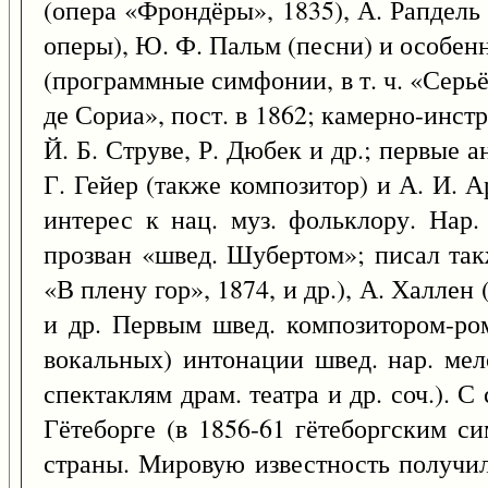
(опера «Фрондёры», 1835), А. Рапдель
оперы), Ю. Ф. Пальм (песни) и особен
(программные симфонии, в т. ч. «Серь
де Сориа», пост. в 1862; камерно-инстр
Й. Б. Струве, Р. Дюбек и др.; первые 
Г. Гейер (также композитор) и А. И. 
интерес к нац. муз. фольклору. Нар.
прозван «швед. Шубертом»; писал такж
«В плену гор», 1874, и др.), А. Халлен 
и др. Первым швед. композитором-ром
вокальных) интонации швед. нар. ме
спектаклям драм. театра и др. соч.). С
Гётеборге (в 1856-61 гётеборгским с
страны. Мировую известность получили