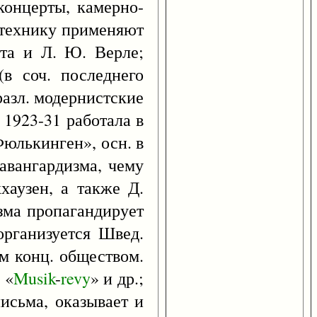
концерты, камерно-
ю технику применяют
кта и Л. Ю. Верле;
(в соч. последнего
разл. модернистские
 1923-31 работала в
Фюлькинген», осн. в
 авангардизма, чему
хаузен, а также Д.
зма пропагандирует
организуется Швед.
им конц. обществом.
 «
Musik
-
revy
» и др.;
сьма, оказывает и