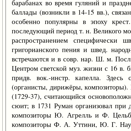
барабанах во время гуляний и праздн
баллады (возникли в 14-15 вв.), связ
особенно популярны в эпоху крест.
последующий период т. н. Великого м
распространением специфически шв
григорианского пения и швед. народ
встречаются и в совр. нар. Ш. м. По
Центром светской муз. жизни с 16 в. 
придв. вок.-инстр. капелла. Здес
(органисты, дирижёры, композиторы).
(1729-37), считающийся основоположн
сюит; в 1731 Руман организовал при д
композиторы Ю. Агрелль и Ф. Цельбе
композиторы Ф. А. Уттини, Ю. Г. Нау