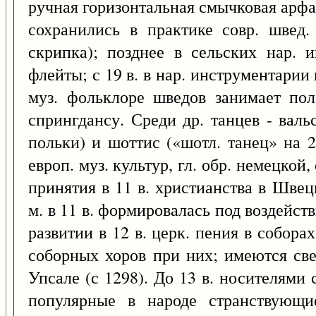
ручная горизонтальная смычковая арфа
сохранились в практике совр. швед. 
скрипка); позднее в сельских нар. и
флейты; с 19 в. в нар. инструментарии 
муз. фольклоре шведов занимает полс
спрингдансу. Среди др. танцев - валь
польки) и шоттис («шотл. танец» на 2
европ. муз. культур, гл. обр. немецкой
принятия в 11 в. христианства в Шве
м. в 11 в. формировалась под воздейст
развитии в 12 в. церк. пения в собора
соборных хоров при них; имеются све
Упсале (с 1298). До 13 в. носителями с
популярные в народе странствующи