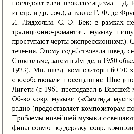
последователей неоклассицизма - Д. 
инстр. и др. соч.), а также Г. Ф. де 
И. Лидхольм, С. Э. Бек; в рамках не
традиционно-романтич. музыку пишу
проступают черты экспрессионизма). С 
течения. Этому содействовала швед. с
Стокгольме, затем в Лунде, в 1950 об
1933). Мн. швед. композиторы 60-70-х
способствовали посещавшие Швецию л
Лигети (с 1961 преподавал в Высшей 
Об-во совр. музыки («Самтида мусик»
радио (предоставляет композиторам по
Проблемы новейшей музыки освещаютс
финансовую поддержку совр. композ