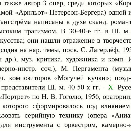
н также автор 3 опер, среди которых «Кор
рамой «Арнльот» Петерсон-Бергера) одной
ангстрёма написаны в духе сканд. роман
ысоким трагизмом. В 30-40-е гг. в Ш. м
скусства; они нашли отражение в творчест
содия на нар. темы, посв. С. Лагерлёф, 19
и др.), муз. критика, художника и комп. 
ерно-инстр. соч.), М. Пергамента (музы
ч. композиторов «Могучей кучки»; позд
представители Ш. м. 40-50-х гг. -
X
. Рус
 «Портрет» по Н. В. Гоголю, 1956, оратории
о которого сформировалось под влияние
ьзовать серийную технику (опера «Аниар
для инструмента с оркестром, камерно-и