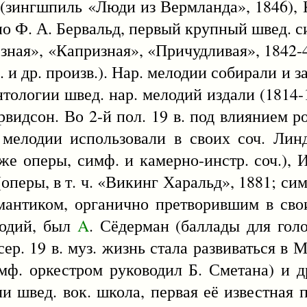
 (зингшпиль «Люди из Вермланда», 1846), 
но Ф. А. Бервальд, первый крупный швед.
ёзная», «Капризная», «Причудливая», 1842-
. и др. произв.). Нар. мелодии собирали и 
антологии швед. нар. мелодий издали (1814-
Арвидсон. Во 2-й пол. 19 в. под влиянием 
 мелодии использовали в своих соч. Линд
е оперы, симф. и камерно-инстр. соч.), 
(оперы, в т. ч. «Викинг Харальд», 1881; сим
антиком, органично претворившим в своих
лодий, был
A
. Сёдерман (баллады для голо
 сер. 19 в. муз. жизнь стала развиваться в
имф. оркестром руководил Б. Сметана) и д
 швед. вок. школа, первая её известная 