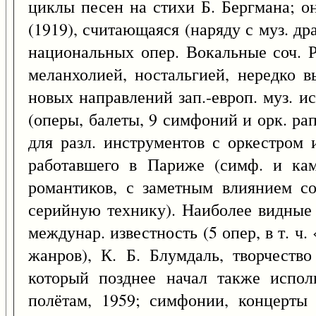
циклы песен на стихи Б. Бергмана; о
(1919), считающаяся (наряду с муз. д
национальных опер. Вокальные соч. Р
меланхолией, ностальгией, нередко в
новых направлений зап.-европ. муз. и
(оперы, балеты, 9 симфоний и орк. рап
для разл. инструментов с оркестром 
работавшего в Париже (симф. и кам
романтиков, с заметным влиянием со
серийную технику). Наиболее видные 
междунар. известность (5 опер, в т. ч.
жанров), К. Б. Блумдаль, творчеств
который позднее начал также испол
полётам, 1959; симфонии, концерты 