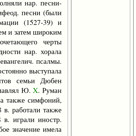
олняли нар. песни-
тифеод. песни (были
мации (1527-39) и
ем и затем широким
сочетающего черты
дности нар. хорала
евангелич. псалмы.
постоянно выступала
антов семьи Дюбен
главлял Ю.
X
. Руман
 а также симфоний,
8 в. работали также
 в. играли иностр.
бое значение имела