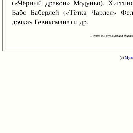
(«Чёрный дракон» Модуньо), Хиггинс
Бабс Баберлей («Тётка Чарлея» Фел
дочка» Гевиксмана) и др.
(Источник: Музыкальная энцикло
(с)
Музы