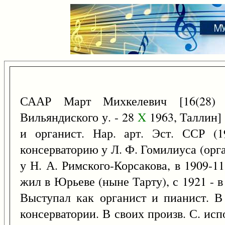
СААР Март Михкелевич [16(28
Вильяндиского у. - 28
X
1963, Таллин] 
и органист. Нар. арт. Эст. ССР (1
консерваторию у Л. Ф. Гомилиуса (орг
у Н. А. Римского-Корсакова, в 1909-1
жил в Юрьеве (ныне Тарту), с 1921 - в
Выступал как органист и пианист. В
консерватории. В своих произв. С. ис