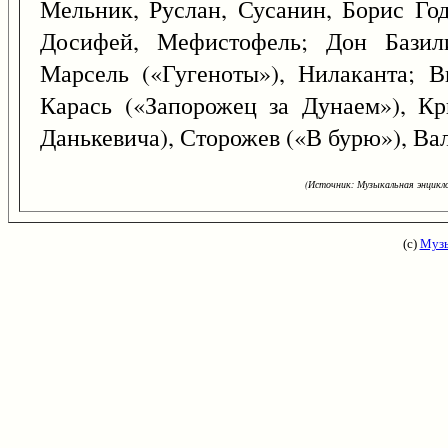
Мельник, Руслан, Сусанин, Борис Год
Досифей, Мефистофель; Дон Базили
Марсель («Гугеноты»), Нилаканта; В
Карась («Запорожец за Дунаем»), К
Данькевича), Сторожев («В бурю»), Ва
(Источник: Музыкальная энцикло
(с)
Музы