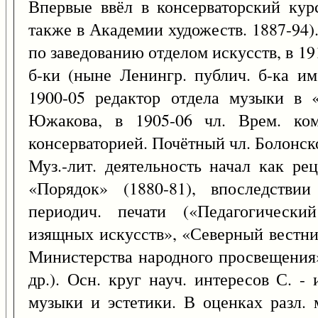
Впервые ввёл в консерваторский кур
также в Академии художеств. 1887-94
по заведованию отделом искусств, в 19
б-ки (ныне Ленингр. публич. б-ка и
1900-05 редактор отдела музыки в
Южакова, в 1905-06 чл. Врем. ком
консерваторией. Почётный чл. Болонск
Муз.-лит. деятельность начал как рец
«Порядок» (1880-81), впоследстви
периодич. печати («Педагогически
изящных искусств», «Северный вестн
Министерства народного просвещения»
др.). Осн. круг науч. интересов С. -
музыки и эстетики. В оценках разл. 