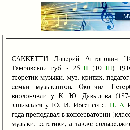
САККЕТТИ Ливерий Антонович [1
Тамбовской губ. - 26
II
(10
III
) 191
теоретик музыки, муз. критик, педаго
семьи музыкантов. Окончил Петер
виолончели у К. Ю. Давыдова (1874
занимался у Ю. И. Иогансена,
H
.
A
Р
года преподавал в консерватории (кла
музыки, эстетики, а также сольфеджи