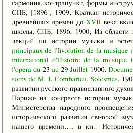
гармония, контрапункт, формы инстру
СПБ, [1896], 1909; Краткая историче
древнейших времен до
XVII
века вклю
школы, СПБ, 1896, 1900; Из области 
лекций по истории музыки и эсте
principaux
de
l'
й
volution
de
la
musique
international
d'Histoire
de
la
musique
l'opera
du
23
au
29
Juillet
1900.
Docume
soins
de
M
.
J
.
Combarieu
,
Solesmes
, 19
развитии русского православного духо
Париже на конгрессе истории музык
Министерства народного просвещени
исторического развития светской м
нашего времени…, в кн.: Историче