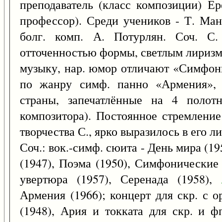
преподаватель (класс композиции) Ер
профессор). Среди учеников - Т. Ман
болг. комп. А. Потурлян. Соч. С.
отточенностью формы, светлым лиризм
музыку, нар. юмор отличают «Симфон
по жанру симф. панно «Армения», 
страны, запечатлённые на 4 полот
композитора). Постоянное стремление
творчества С., ярко выразилось в его л
Соч.: вок.-симф. сюита - День мира (19
(1947), Поэма (1950), Симфонические
увертюра (1957), Серенада (1958),
Армения (1966); концерт для скр. с ор
(1948), Ария и токката для скр. и фп