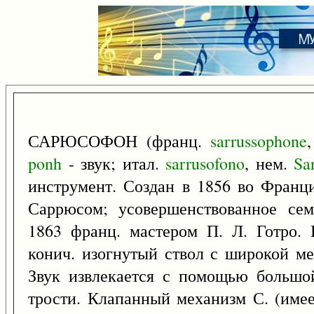
САРЮСОФОН (франц.
sarrussophone
ponh
- звук; итал.
sarrusofono
, нем.
Sa
инструмент. Создан в 1856 во Франц
Саррюсом; усовершенствованное сем
1863 франц. мастером П. Л. Готро. 
конич. изогнутый ствол с широкой м
Звук извлекается с помощью большой
трости. Клапанный механизм С. (имее