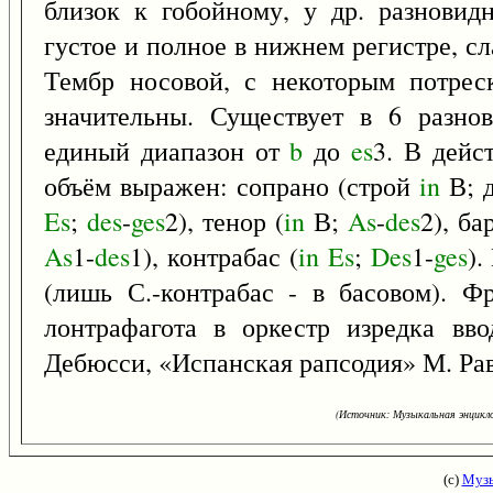
близок к гобойному, у др. разновид
густое и полное в нижнем регистре, сл
Тембр носовой, с некоторым потрес
значительны. Существует в 6 разно
единый диапазон от
b
до
es
3. В дейс
объём выражен: сопрано (строй
in
В; 
Es
;
des
-
ges
2), тенор (
in
В;
As
-
des
2), ба
As
1-
des
1), контрабас (
in
Es
;
Des
1-
ges
).
(лишь С.-контрабас - в басовом). Ф
лонтрафагота в оркестр изредка вво
Дебюсси, «Испанская рапсодия» М. Раве
(Источник: Музыкальная энцикло
(с)
Музы