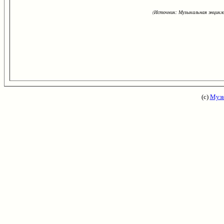
(Источник: Музыкальная энцикло
(с)
Музы