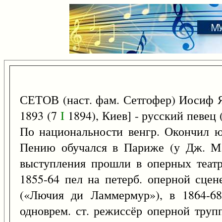
СЕТОВ (наст. фам. Сетгофер) Иосиф Я
1893 (7
I
1894), Киев] - русский певец 
По национальности венгр. Окончил ю
Пению обучался в Париже (у Дж. М.
выступления прошли в оперных теат
1855-64 пел на петерб. оперной сцен
(«Лючия ди Ламмермур»), в 1864-68
одноврем. ст. режиссёр оперной труп