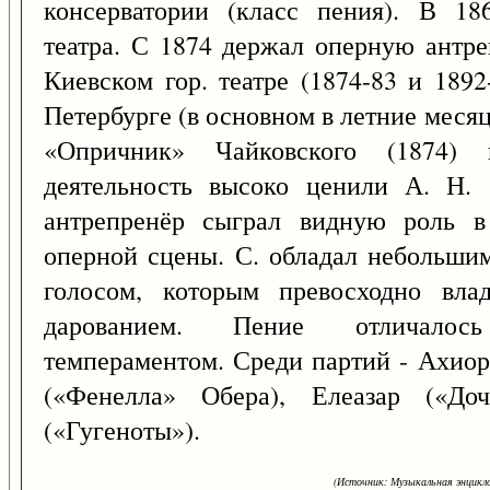
консерватории (класс пения). В 18
театра. С 1874 держал оперную антре
Киевском гор. театре (1874-83 и 1892
Петербурге (в основном в летние меся
«Опричник» Чайковского (1874)
деятельность высоко ценили А. Н. 
антрепренёр сыграл видную роль в
оперной сцены. С. обладал небольшим
голосом, которым превосходно вла
дарованием. Пение отличалось
темпераментом. Среди партий - Ахио
(«Фенелла» Обера), Елеазар («Доч
(«Гугеноты»).
(Источник: Музыкальная энцикло