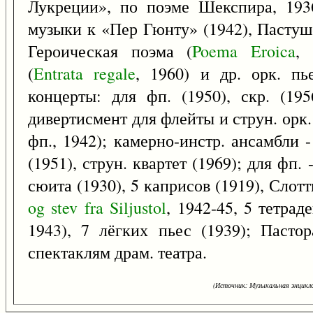
Лукреции», по поэме Шекспира, 193
музыки к «Пер Гюнту» (1942), Пастуш
Героическая поэма (
Poema
Eroica
, 
(
Entrata
regale
, 1960) и др. орк. пь
концерты: для фп. (1950), скр. (195
дивертисмент для флейты и струн. орк. 
фп., 1942); камерно-инстр. ансамбли 
(1951), струн. квартет (1969); для фп. 
сюита (1930), 5 каприсов (1919), Слот
og
stev
fra
Siljustol
, 1942-45, 5 тетрад
1943), 7 лёгких пьес (1939); Пасто
спектаклям драм. театра.
(Источник: Музыкальная энцикло