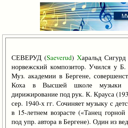
СЕВЕРУД (
Saeverud
)
X
аральд Сигурд
норвежский композитор. Учился у Б.
Муз. академии в Бергене, совершенс
Коха в Высшей школе музыки в 
дирижирование под рук. К. Крауса (19
сер. 1940-х гг. Сочиняет музыку с детс
в 15-летнем возрасте («Танец горной
под упр. автора в Бергене). Один из ве