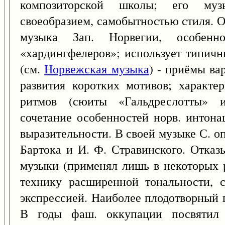
композиторской школы; его муз
своеобразием, самобытностью стиля. Ос
музыка Зап. Норвегии, особенн
«хардингфелеров»; использует типичны
(см.
Норвежская музыка
) - приёмы ва
развития коротких мотивов; характ
ритмов (сюиты «Гальдреслотты» и
сочетание особенностей норв. интонац
выразительности. В своей музыке С. оп
Бартока и И. Ф. Стравинского. Отказ
музыки (применял лишь в некоторых р
технику расширенной тональности, 
экспрессией. Наиболее плодотворный п
В годы фаш. оккупации посвятил р