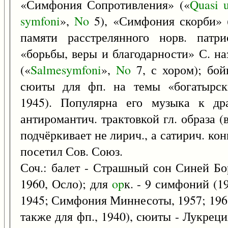
«Симфония Сопротивления» («
Quasi
symfoni
»,
No
5), «Симфония скорби» 
памяти расстрелянного норв. патр
«борьбы, веры и благодарности» С. 
(«
Salmesymfoni
»,
No
7, с хором); бой
сюиты для фп. на темы «богатырск
1945). Популярна его музыка к д
антиромантич. трактовкой гл. образа 
подчёркивает не лирич., а сатирич. кон
посетил Сов. Союз.
Соч.: балет - Страшный сон Синей Бо
1960, Осло); для
op
к. - 9 симфоний (19
1945; Симфония Миннесоты, 1957; 1961
также для фп., 1940), сюиты - Лукрец