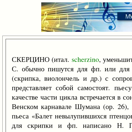
СКЕРЦИНО (итал.
scherzino
, уменьши
С. обычно пишутся для фп. или для 
(скрипка, виолончель и др.) с сопр
представляет собой самостоят. пьесу
качестве части цикла встречается в со
Венском карнавале Шумана (ор. 26),
пьеса «Балет невылупившихся птенцов
для скрипки и фп. написано Н. П