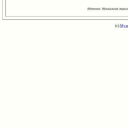
(Источник: Музыкальная энцикло
(с)
Музы