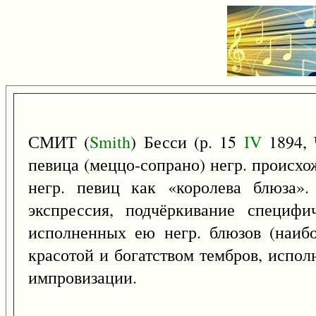
СМИТ (
Smith
) Бесси (р. 15
IV
1894, 
певица (меццо-сопрано) негр. происхо
негр. певиц как «королева блюза».
экспрессия, подчёркивание специф
исполненных ею негр. блюзов (наибо
красотой и богатством тембров, испо
импровизации.