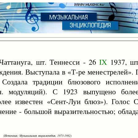
Чаттануга, шт. Теннесси - 26
IX
1937, шт
ждения. Выступала в «Т-ре менестрелей».
 Создала традиции блюзового исполнен
ич. модуляций). С 1923 выпущено боле
лее известен «Сент-Луи блюз»). Голос С
лнение - большой выразительностью; облад
(Источник: Музыкальная энциклопедия, 1973-1982)