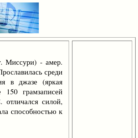
. Миссури) - амер.
 Прославилась среди
ия в джазе (яркая
е 150 грамзаписей
. отличался силой,
ала способностью к