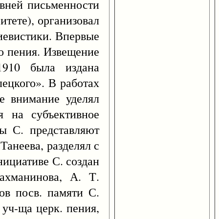
евней письменности
итете), организовал
диевистики. Впервые
го пения. Извещение
1910 была издана
ецкого». В работах
ое внимание уделял
я на субъективное
ты С. представляют
Танеева, разделял с
нициативе С. создан
ахманинова, А. Т.
ов посв. памяти С.
 уч-ща церк. пения,