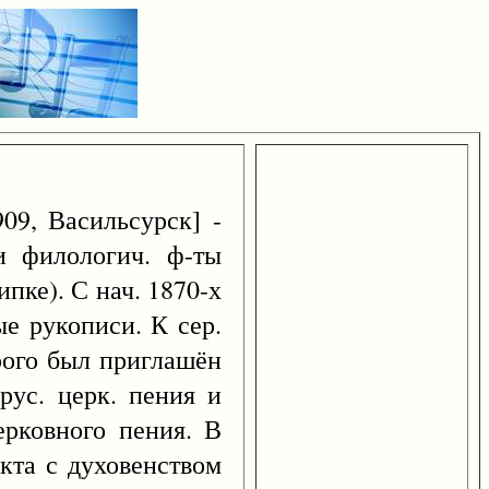
909, Васильсурск] -
и филологич. ф-ты
пке). С нач. 1870-х
ые рукописи. К сер.
орого был приглашён
рус. церк. пения и
ерковного пения. В
кта с духовенством