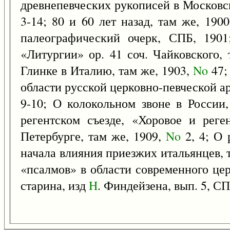
древнепевческих рукописей в Московс
3-14; 80 и 60 лет назад, там же, 190
палеографический очерк, СПБ, 190
«Литургии» ор. 41 соч. Чайковского,
Глинке в Италию, там же, 1903,
No
47;
области русской церковно-певческой а
9-10; О колокольном звоне в России
регентском съезде, «Хоровое и реге
Петербурге, там же, 1909,
No
2, 4; О 
начала влияния приезжих итальянцев, 
«псалмов» в области современного цер
старина, изд
H
. Финдейзена, вып. 5, СП