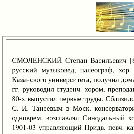
СМОЛЕНСКИЙ Степан Васильевич [
русский музыковед, палеограф, хор
Казанского университета, получил дома
гг. руководил студенч. хором, препод
80-х выпустил первые труды. Сблизилс
С. И. Танеевым в Моск. консерватори
одноврем. возглавлял Синодальный х
1901-03 управляющий Придв. певч. ка