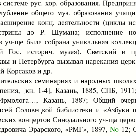
в системе рус. хор. образования. Предприн
лубление общего муз. образования учащи
асширение конц. деятельности (циклы ис
стрины до Р. Шумана; исполнение но
 в уч-ще была собрана уникальная коллекц
 Гос. историч. музея). Светский и пр
квы и Петербурга вызывал нарекания церк
й-Корсаков и др.
чительских семинариях и народных школах
 пения, [кн. 1-4], Казань, 1885, СПБ, 191
Ирмолога…, Казань, 1887; Общий очер
исей Соловецкой библиотеки и «Азбуки 
еских концертов Синодального уч-ща церк
ндровича Эрарского, «РМГ», 1897,
No
12; 