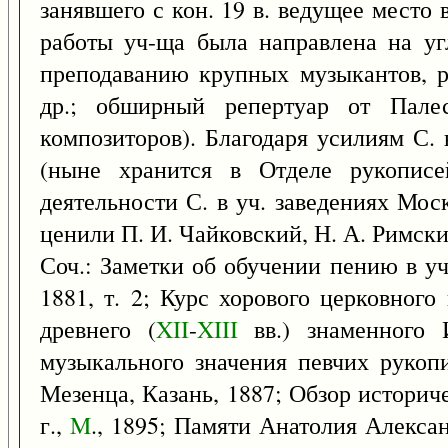
занявшего с кон. 19 в. ведущее место 
работы уч-ща была направлена на уг
преподаванию крупных музыкантов, р
др.; обширный репертуар от Пале
композиторов). Благодаря усилиям С.
(ныне хранится в Отделе рукописей
деятельности С. в уч. заведениях Мос
ценили П. И. Чайковский, Н. А. Римски
Соч.: Заметки об обучении пению в у
1881, т. 2; Курс хорового церковного
древнего (
XII
-
XIII
вв.) знаменного 
музыкального значения певчих рукоп
Мезенца, Казань, 1887; Обзор историч
г.,
M
., 1895; Памяти Анатолия Алекса