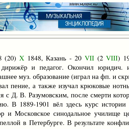
8 (20)
X
1848, Казань - 20
VII
(2
VIII
) 1
. дирижёр и педагог. Окончил юридич. 
шнее муз. образование (играл на фп. и скри
авал пение, а также изучал крюковые нотн
я с Д. В. Разумовским, после смерти кот
ю. В 1889-1901 вёл здесь курс истории 
ор и Московское синодальное училище ц
пеллой в Петербурге. В результате конфли