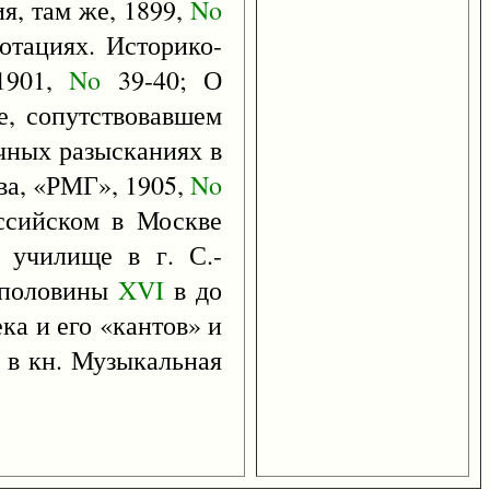
я, там же, 1899,
No
отациях. Историко-
 1901,
No
39-40; О
е, сопутствовавшем
чных разысканиях в
а, «РМГ», 1905,
No
ссийском в Москве
 училище в г. С.-
с половины
XVI
в до
ка и его «кантов» и
, в кн. Музыкальная