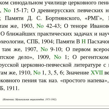
ком синодальном училище церковного пени
0,
No
15-17; О древнерусских певческих н
1; Памяти Д. С. Бортнянского, «РМГ»,
 там же, 1903,
No
42-43; О теноре Иванов
 О ближайших практических задачах и нау
рхеологии, СПБ, 1904; Памяти В
H
Пасхачов
, там же, 1907,
No
9-10; О первом всеро
нтское дело», 1909,
No
1; О регентском
русской церковно-певческой литературе 
там же, 1910,
No
1, 3, 5, 6; Значение
XVII
ве
ковного пения так наз. «простого напева»
Б, 1911.
(Источник: Музыкальная энциклопедия, 1973-1982)