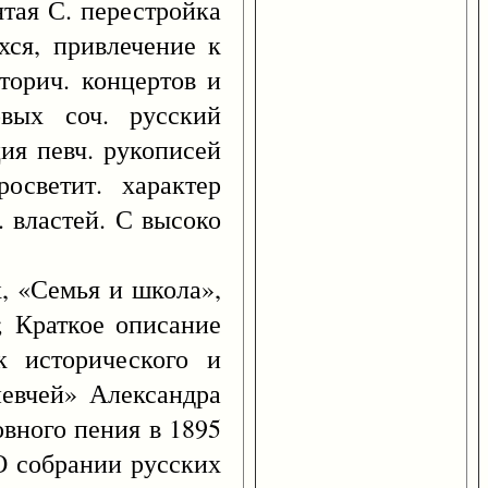
ятая С. перестройка
хся, привлечение к
торич. концертов и
вых соч. русский
ия певч. рукописей
осветит. характер
. властей. С высоко
, «Семья и школа»,
1; Краткое описание
к исторического и
певчей» Александра
овного пения в 1895
О собрании русских