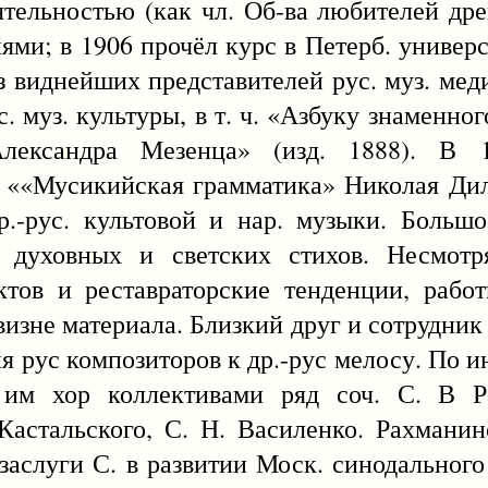
еятельностью (как чл. Об-ва любителей др
ями; в 1906 прочёл курс в Петерб. универс
из виднейших представителей рус. муз. ме
. муз. культуры, в т. ч. «Азбуку знаменно
лександра Мезенца» (изд. 1888). В 
л. ««Мусикийская грамматика» Николая Дил
р.-рус. культовой и нар. музыки. Больш
 духовных и светских стихов. Несмотр
ктов и реставраторские тенденции, рабо
визне материала. Близкий друг и сотрудник 
 рус композиторов к др.-рус мелосу. По и
им хор коллективами ряд соч. С. В Р
 Кастальского, С. Н. Василенко. Рахманин
аслуги С. в развитии Моск. синодального