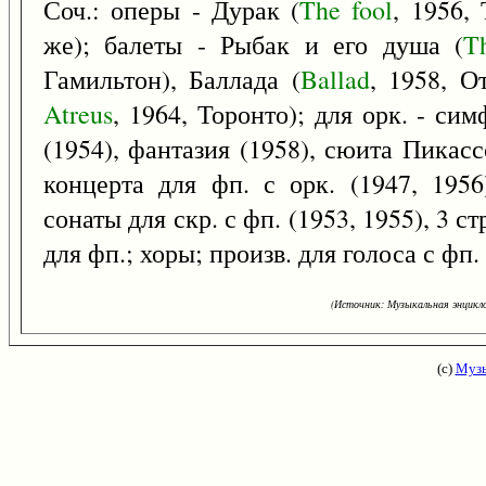
Соч.: оперы - Дурак (
The
fool
, 1956,
же); балеты - Рыбак и его душа (
T
Гамильтон), Баллада (
Ballad
, 1958, О
Atreus
, 1964, Торонто); для орк. - си
(1954), фантазия (1958), сюита Пикасс
концерта для фп. с орк. (1947, 1956
сонаты для скр. с фп. (1953, 1955), 3 ст
для фп.; хоры; произв. для голоса с фп. 
(Источник: Музыкальная энцикло
(с)
Музы