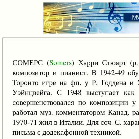
СОМЕРС (
Somers
) Харри Стюарт (р
композитор и пианист. В 1942-49 обу
Торонто игре на фп. у Р. Годдена и
Уэйнцвейга. С 1948 выступает как 
совершенствовался по композиции у
работал муз. комментатором Канад. р
1970-71 жил в Италии. Для соч. С. хар
письма с додекафонной техникой.