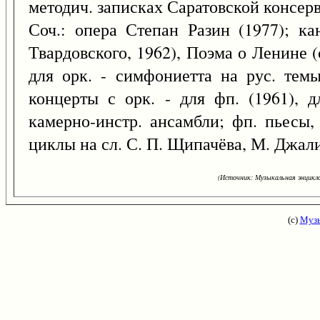
методич. записках Саратовской консерв
Соч.: опера Степан Разин (1977); ка
Твардовского, 1962), Поэма о Ленине (с
для орк. - симфониетта на рус. темы
концерты с орк. - для фп. (1961), дл
камерно-инстр. ансамбли; фп. пьесы, 
циклы на сл. С. П. Щипачёва, М. Джалил
(Источник: Музыкальная энцикло
(с)
Музы