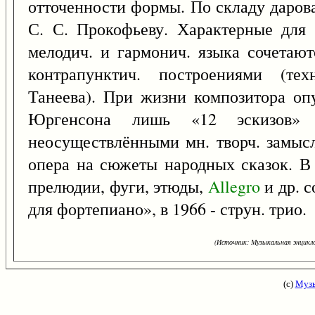
отточенности формы. По складу даров
С. С. Прокофьеву. Характерные для 
мелодич. и гармонич. языка сочетаю
контрапунктич. построениями (те
Танеева). При жизни композитора оп
Юргенсона лишь «12 эскизов»
неосуществлёнными мн. творч. замысл
опера на сюжеты народных сказок. В 
прелюдии, фуги, этюды,
Allegro
и др. с
для фортепиано», в 1966 - струн. трио.
(Источник: Музыкальная энцикло
(с)
Музы