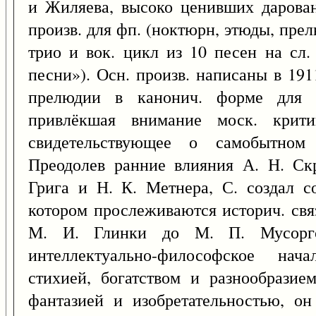
и Жиляева, высоко ценивших дарован
произв. для фп. (ноктюрн, этюды, прел
трио и вок. цикл из 10 песен на сл.
песни»). Осн. произв. написаны в 1911-
прелюдии в канонич. форме для 
привлёкшая внимание моск. критик
свидетельствующее о самобытном 
Преодолев ранние влияния А. Н. Скр
Грига и Н. К. Метнера, С. создал с
котором прослеживаются историч. связ
М. И. Глинки до М. П. Мусоргс
интеллектуально-философское нач
стихией, богатством и разнообразие
фантазией и изобретательностью, он