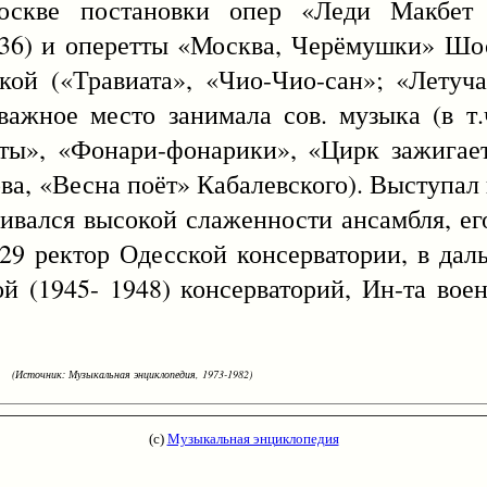
оскве постановки опер «Леди Макбет 
36) и оперетты «Москва, Черёмушки» Шос
икой («Травиата», «Чио-Чио-сан»; «Лету
ажное место занимала сов. музыка (в т.
иты», «Фонари-фонарики», «Цирк зажигае
ва, «Весна поёт» Кабалевского). Выступал
бивался высокой слаженности ансамбля, е
-29 ректор Одесской консерватории, в да
й (1945- 1948) консерваторий, Ин-та воен
(Источник: Музыкальная энциклопедия, 1973-1982)
(с)
Музыкальная энциклопедия