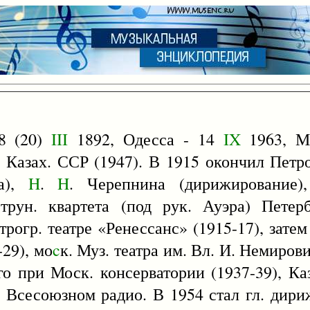
8 (20)
III
1892, Одесса - 14
IX
1963, Мо
тв Казах. ССР (1947). В 1915 окончил Петр
ка),
H
.
H
. Черепнина (дирижирование)
струн. квартета (под рук. Ауэра) Петер
рогр. театре «Ренессанс» (1915-17), зате
-29), мо
c
к. Муз. театра им. Вл. И. Немиров
о при Моск. консерватории (1937-39), Ка
на Всесоюзном радио. В 1954 стал гл. дир