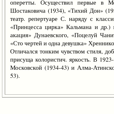
оперетты. Осуществил первые в М
Шостаковича (1934), «Тихий Дон» (19
театр. репертуаре С. наряду с класс
«Принцесса цирка» Кальмана и др.) в
акация» Дунаевского, «Поцелуй Чан
«Сто чертей и одна девушка» Хреннико
Отличался тонким чувством стиля, до
присуща колористич. яркость. В 1923
Московской (1934-43) и Алма-Атинско
53).