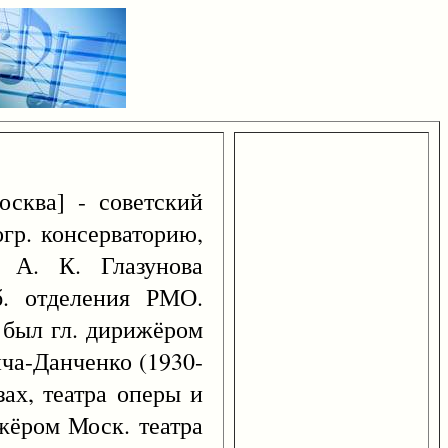
сква] - советский
огр. консерваторию,
, А. К. Глазунова
б. отделения РМО.
м был гл. дирижёром
ича-Данченко (1930-
зах, театра оперы и
ижёром Моск. театра