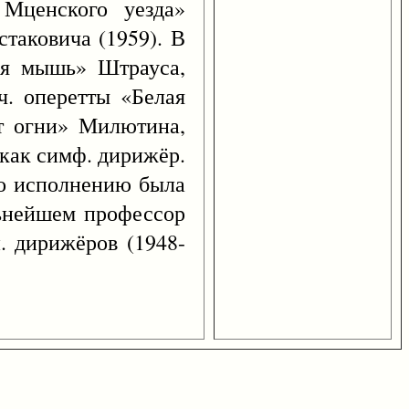
Мценского уезда»
таковича (1959). В
чая мышь» Штрауса,
ч. оперетты «Белая
т огни» Милютина,
 как симф. дирижёр.
го исполнению была
льнейшем профессор
. дирижёров (1948-