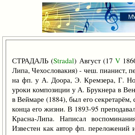
СТРАДАЛЬ (
Stradal
) Август (17
V
1860
Липа, Чехословакия) - чеш. пианист, п
на фп. у А. Доора, Э. Кремзера, Г. Н
уроки композиции у А. Брукнера в Вен
в Веймаре (1884), был его секретарём,
конца его жизни. В 1893-95 преподавал 
Красна-Липа. Написал воспоминани
Известен как автор фп. переложений и