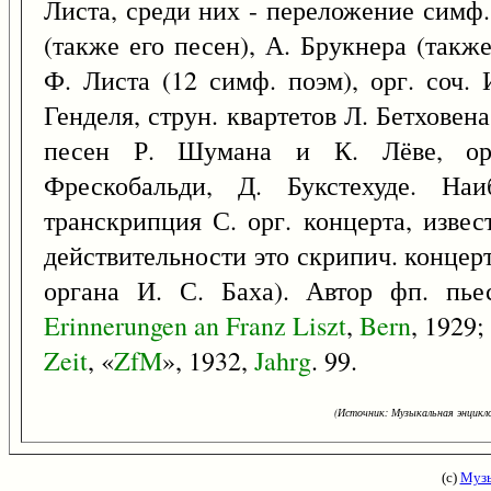
Листа, среди них - переложение симф.
(также его песен), А. Брукнера (также
Ф. Листа (12 симф. поэм), орг. соч. 
Генделя, струн. квартетов Л. Бетховена
песен Р. Шумана и К. Лёве, орг
Фрескобальди, Д. Букстехуде. Наи
транскрипция С. орг. концерта, извес
действительности это скрипич. концер
органа И. С. Баха). Автор фп. пьес
Erinnerungen
an
Franz
Liszt
,
Bern
, 1929;
Zeit
, «
ZfM
», 1932,
Jahrg
. 99.
(Источник: Музыкальная энцикло
(с)
Музы