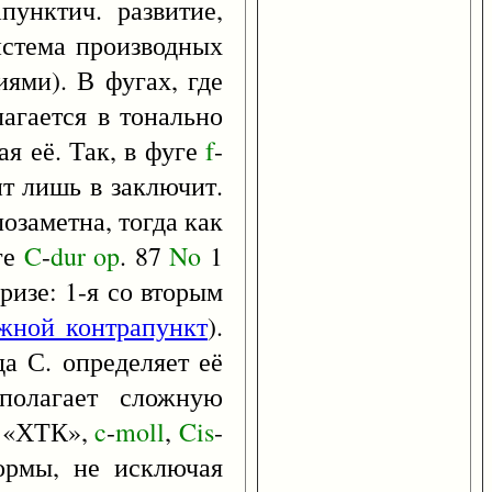
унктич. развитие,
система производных
ями). В фугах, где
лагается в тонально
я её. Так, в фуге
f
-
ит лишь в заключит.
лозаметна, тогда как
ге
C
-
dur
op
. 87
No
1
ризе: 1-я со вторым
жной контрапункт
).
а С. определяет её
полагает сложную
а «ХТК»,
c
-
moll
,
Cis
-
ормы, не исключая