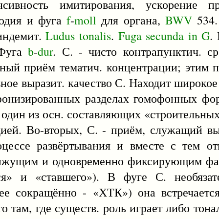
нсивность имитирования, ускорение п
людия и фуга
f
-
moll
для органа,
BWV
534.
Хиндемит.
Ludus
tonalis
.
Fuga
secunda
in
G
.
 Фуга
b
-
dur
. С. - чисто контрапунктич. с
ный приём тематич. концентрации; этим п
ное выразит. качество С. Находит широкое
фонизированных разделах гомофонных фор
х, один из осн. составляющих «строительны
дией. Во-вторых, С. - приём, служащий 
цессе развёртывания и вместе с тем о
движущим и одновременно фиксирующим ф
ся» и «ставшего»). В фуге С. необяза
ее сокращённо - «ХТК») она встречаетс
о там, где существ. роль играет либо тонал