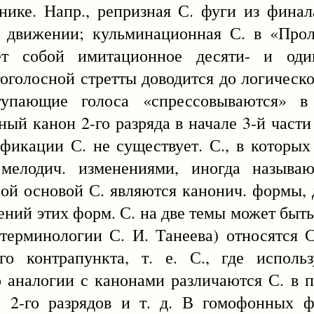
нике. Напр., репризная С. фуги из фина
м движении; кульминационная С. в «Прол
ет собой имитационное десяти- и оди
оголосной стретты доводится до логическо
ступающие голоса «спрессовываются» в
ый канон 2-го разряда в начале 3-й части
фикации С. не существует. С., в которых
 мелодич. изменениями, иногда называ
й основой С. являются канонич. формы, 
ений этих форм. С. на две темы может быть
ерминологии С. И. Танеева) относятся С
о контрапункта, т. е. С., где использ
 аналогии с канонами различаются С. в 
и 2-го разрядов и т. д. В гомофонных ф