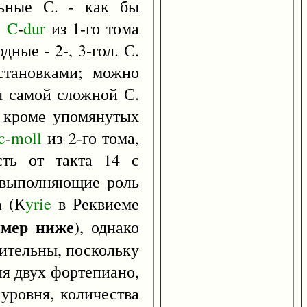
льные С. - как бы
е
C
-
dur
из 1-го тома
дные - 2-, 3-гол. С.
естановками; можно
я самой сложной С.
; кроме упомянутых
c
-
moll
из 2-го тома,
сть от такта 14 с
, выполняющие роль
а (К
yrie
в Реквиеме
имер ниже
), однако
бительны, поскольку
ля двух фортепиано,
 уровня, количества