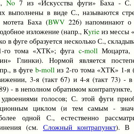
а,
No
7 из «Искусства фуги» Баха - С.
ых выполнены в виде С., называются ст
 мотета Баха (
BWV
226) напоминают о 
одобное изложение (напр., К
yrie
из мессы 
дко в фуге образуется несколько С., склады
-го тома «ХТК»; фуга
c
-
moll
Моцарта, 
ин» Глинки). Нормой является постепе
пр., в фуге
b
-
moll
из 2-го тома «ХТК» 1-я (
ижении, 3-я (такт 67) и 4-я (такт 73) - 
т 89) - в неполном обратимом контрапункте,
 удвоениями голосов; С. этой фуги прио
иационным циклом (и тем самым - знач
более одной С., естественно рассматр
динения (см.
Сложный контрапункт
). В 