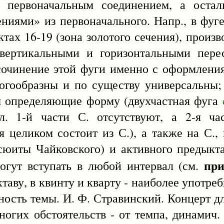
я первоначальным соединением, а оста
ниями» из первоначального. Напр., в фуг
тах 16-19 (зона золотого сечения), произво
с вертикальными и горизонтальными пер
сочинение этой фуги именно с оформлени
огообразны и по существу универсальны
ом определяющие форму (двухчастная фуга
ол. 1-й части С. отсутствуют, а 2-я ча
я целиком состоит из С.), а также на С.
 сюиты Чайковского) и активного предыкт
пр
могут вступать в любой интервал (см.
таву, в квинту и кварту - наиболее употре
ьность темы. И. Ф. Стравинский. Концерт д
многих обстоятельств - от темпа, динамич.