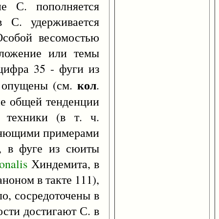
е С. пополняется
 С. удерживается
Особой весомостью
сложение или темы
цифра 35 - фуги из
кол
а опущены (см.
.
ние общей тенденции
 техники (в т. ч.
тляющими примерами
, в фуге из сюиты
tonalis
Хиндемита, в
ноном в такте 111),
ло, сосредоточены в
ости достигают С. в