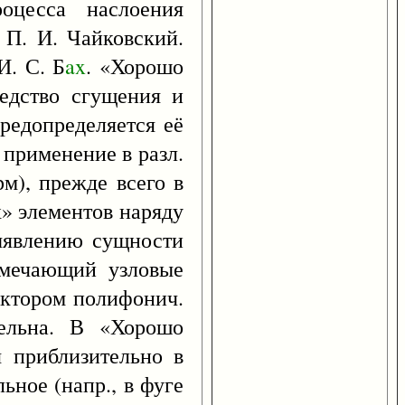
роцесса наслоения
 П. И. Чайковский.
 И. С. Б
ax
. «Хорошо
редство сгущения и
редопределяется её
 применение в разл.
м), прежде всего в
х» элементов наряду
выявлению сущности
тмечающий узловые
актором полифонич.
тельна. В «Хорошо
я приблизительно в
ьное (напр., в фуге