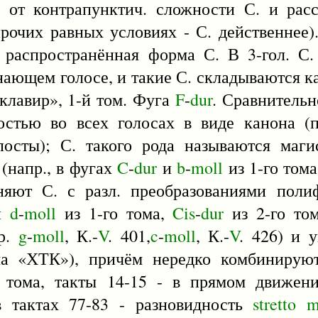
 от контрапунктич. сложности С. и рас
рочих равных условиях - С. действеннее)
распространённая форма С. В 3-гол. С.
нающем голосе, и такие С. складываются к
клавир», 1-й том. Фуга
F
-
dur
. Сравнитель
остью во всех голосах в виде канона (
посты); С. такого рода называются маги
 (напр., в фугах
C
-
dur
и
b
-
moll
из 1-го том
яют С. с разл. преобразованиями поли
ги
d
-
moll
из 1-го тома,
Cis
-
dur
из 2-го том
пр.
g
-
moll
, К.-
V
. 401,
c
-
moll
, К.-
V
. 426) и 
а «ХТК»), причём нередко комбинируют
 тома, такты 14-15 - в прямом движен
 тактах 77-83 - разновидность
stretto
m