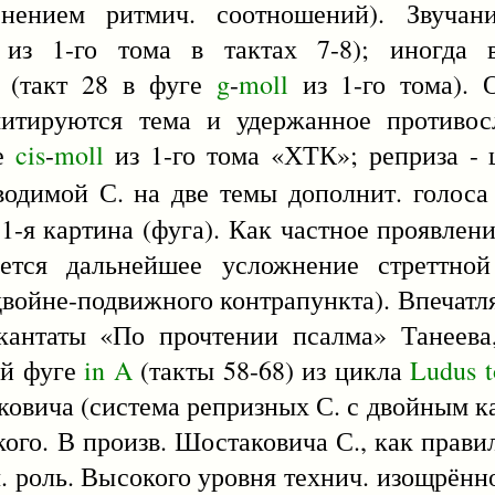
нением ритмич. соотношений). Звучани
из 1-го тома в тактах 7-8); иногда в
 (такт 28 в фуге
g
-
moll
из 1-го тома). 
митируются тема и удержанное противо
ге
cis
-
moll
из 1-го тома «ХТК»; реприза - 
водимой С. на две темы дополнит. голос
, 1-я картина (фуга). Как частное проявле
ется дальнейшее усложнение стреттной
двойне-подвижного контрапункта). Впеча
антаты «По прочтении псалма» Танеева
ой фуге
in
A
(такты 58-68) из цикла
Ludus
овича (система репризных С. с двойным ка
кого. В произв. Шостаковича С., как прави
ч. роль. Высокого уровня технич. изощрённ