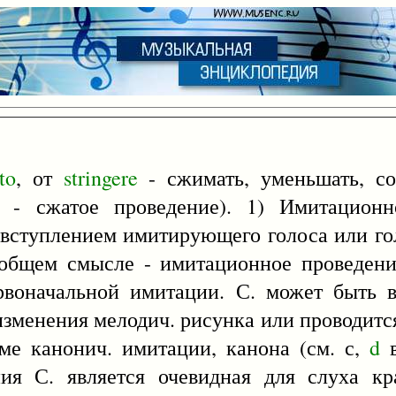
tto
, от
stringere
- сжимать, уменьшать, с
- сжатое проведение). 1) Имитационн
вступлением имитирующего голоса или го
 общем смысле - имитационное проведен
ервоначальной имитации. С. может быть 
изменения мелодич. рисунка или проводитс
ме канонич. имитации, канона (см. с,
d
в
ия С. является очевидная для слуха кра