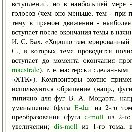
вступлений, но в наибольшей мере -
голосов (чем оно меньше, тем - при п
тему в прямом движении - наиболее 
вступает после окончания темы в начи
И. С. Бах. «Хорошо темперированный 
С., в которых тема проводится полн
вступает до момента окончания про
maestrale
), т. е. мастерски сделанными
«ХТК»). Композиторы охотно примен
используются обращение (напр., фу
типично для фуг В. А. Моцарта, на
уменьшение (фуга
E
-
dur
из 2-го том
преобразования (фуга
c
-
moll
из 2-го
увеличении;
dis
-
moll
из 1-го тома, в