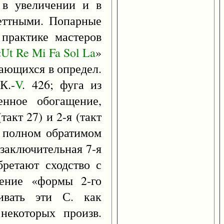
 в увеличении и в
реттными. Попарные
практике мастеров
«
Ut
Re
Mi
Fa
Sol
La
»
вающихся в определ.
К.-
V
. 426; фуга из
нное обогащение,
такт 27) и 2-я (такт
в полном обратимом
 заключительная 7-я
бретают сходство с
ение «формы 2-го
ивать эти С. как
некоторых произв.