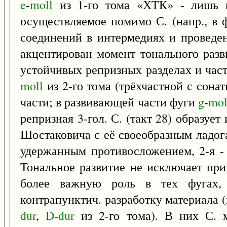
e
-
moll
из 1-го тома «ХТК» - лишь по
осуществляемое помимо С. (напр., в
соединений в интермедиях и проведе
акцентирован момент тонального разви
устойчивых репризных разделах и част
moll
из 2-го тома (трёхчастной с сона
части; в развивающей части фуги
g
-
mol
репризная 3-гол. С. (такт 28) образу
Шостаковича с её своеобразным ладога
удержанным противосложением, 2-я -
Тональное развитие не исключает при
более важную роль в тех фугах, 
контрапунктич. разработку материала (
dur
,
D
-
dur
из 2-го тома). В них С. 