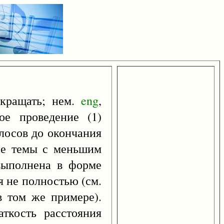
окращать; нем.
eng
,
ое проведение (1)
лосов до окончания
ие темы с меньшим
выполнена в форме
я не полностью (см.
 том же примере).
ткость расстояния