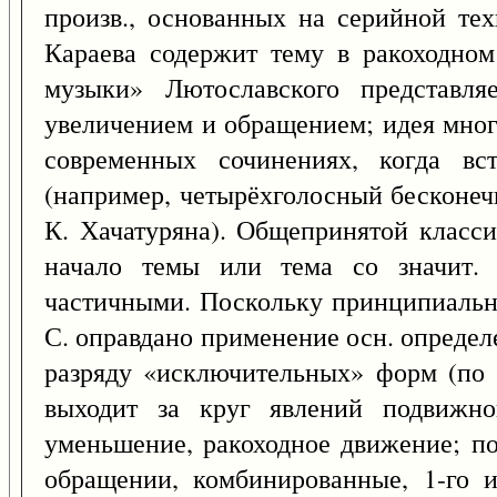
произв., основанных на серийной тех
Караева содержит тему в ракоходно
музыки» Лютославского представля
увеличением и обращением; идея мног
современных сочинениях, когда в
(например, четырёхголосный бесконечн
К. Хачатуряна). Общепринятой класси
начало темы или тема со значит.
частичными. Поскольку принципиально
С. оправдано применение осн. определ
разряду «исключительных» форм (по т
выходит за круг явлений подвижног
уменьшение, ракоходное движение; по
обращении, комбинированные, 1-го 