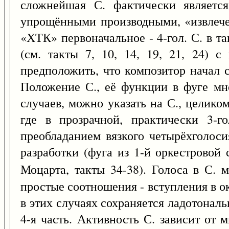
сложнейшая С. фактически являетс
упрощёнными производными, «извлече
«ХТК» первоначальное - 4-гол. С. в так
(см. такты 7, 10, 14, 19, 21, 24) 
предположить, что композитор начал 
Положение С., её функции в фуге мн
случаев, можно указать на С., целик
где в прозрачной, практически 3-г
преобладанием вязкого четырёхголоси
разработки (фуга из 1-й оркестровой
Моцарта, такты 34-38). Голоса в С. 
простые соотношения - вступления в ок
в этих случаях сохраняется ладотонал
4-я часть. Активность С. зависит от 