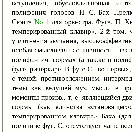
вступления, обусловливающая инте
полифонич. голосов. И. С. Бах. Пре
Сюита
No
1 для оркестра. Фуга. П. 
темперированный клавир», 2-й том.
уплотнения звучания, высокоэффектив
особая смысловая насыщенность - глав
полифо-нич. формах (а также в поли
фуге, ричеркаре. В фуге С., во-первы
с темой, противосложением, интерме
темы как ведущей муз. мысли в про
моменты произв., т. е. являющийся 
формы (как единства «становящего
темперированном клавире» Баха (дал
половине фуг. С. отсутствует чаще всег