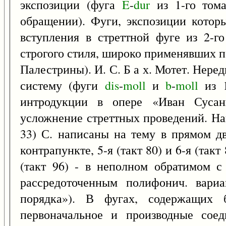
экспозиции (фуга
E
-
dur
из 1-го том
обращении). Фуги, экспозиции котор
вступления в стреттной фуге из 2-го
строгого стиля, широко применявших п
Палестрины). И. С. Б а х. Мотет. Нере
систему (фуги
dis
-
moll
и
b
-
moll
из 1
интродукции в опере «Иван Сусан
усложнение стреттных проведений. На
33) С. написаны на тему в прямом дв
контрапункте, 5-я (такт 80) и 6-я (так
(такт 96) - в неполном обратимом с
рассредоточенным полифонич. вар
порядка»). В фугах, содержащих 
первоначальное и производные сое