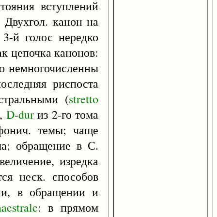
стояния вступлений
. Двухгол. канон на
 3-й голос нередко
ак цепочка канонов:
но немногочисленны
последняя риспоста
стральными (
stretto
а,
D
-
dur
из 2-го тома
фонич. темы; чаще
а; обращение в С.
увеличение, изредка
ся неск. способов
ии, в обращении и
aestrale
: в прямом