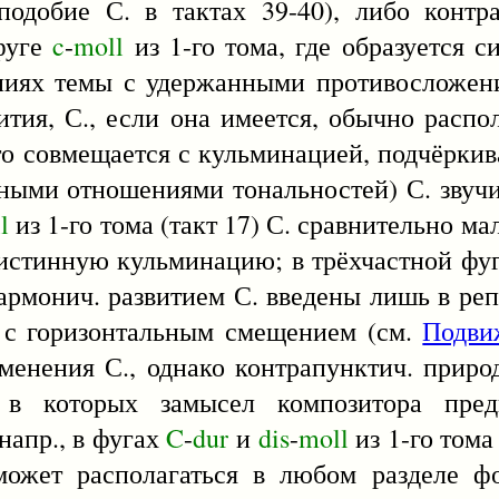
добие С. в тактах 39-40), либо контрап
 фуге
c
-
moll
из 1-го тома, где образуется 
ниях темы с удержанными противосложени
тия, С., если она имеется, обычно распо
о совмещается с кульминацией, подчёркива
тными отношениями тональностей) С. звуч
l
из 1-го тома (такт 17) С. сравнительно ма
ет истинную кульминацию; в трёхчастной фу
рмонич. развитием С. введены лишь в реп
 с горизонтальным смещением (см.
Подви
менения С., однако контрапунктич. природ
в которых замысел композитора пред
напр., в фугах
C
-
dur
и
dis
-
moll
из 1-го том
может располагаться в любом разделе ф