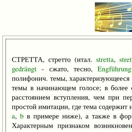
СТРЕТТА, стретто (итал.
stretta
,
stre
gedrängt
- сжато, тесно,
Engführung
полифонич. темы, характеризующееся 
темы в начинающем голосе; в более
расстоянием вступления, чем при п
простой имитации, где тема содержит 
a
,
b
в примере ниже), а также в фор
Характерным признаком возникновен