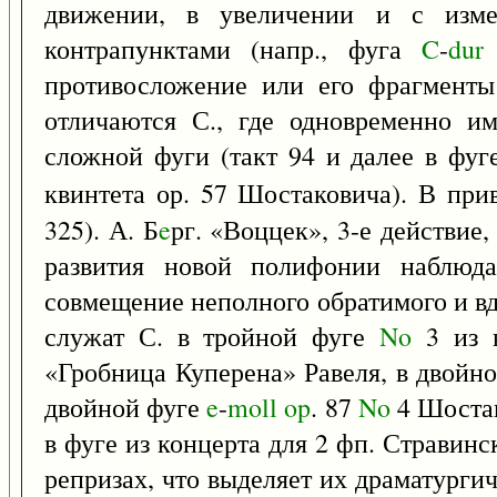
движении, в увеличении и с изме
контрапунктами (напр., фуга
C
-
dur
противосложение или его фрагменты
отличаются С., где одновременно и
сложной фуги (такт 94 и далее в фу
квинтета ор. 57 Шостаковича). В при
325). А. Б
e
рг. «Воццек», 3-е действие
развития новой полифонии наблюда
совмещение неполного обратимого и в
служат С. в тройной фуге
No
3 из к
«Гробница Куперена» Равеля, в двойн
двойной фуге
e
-
moll
op
. 87
No
4 Шостак
в фуге из концерта для 2 фп. Стравинс
репризах, что выделяет их драматурги