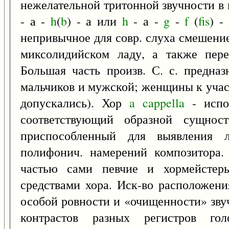
нежелательной тритонной звучности в
- а -
h
(
b
) - а или
h
- а -
g
-
f
(
fis
) -
непривычное для совр. слуха смешени
миксолидийском ладу, а также пере
Большая часть произв. С. с. предна
мальчиков и мужской; женщины к учас
допускались). Хор
a
cappella
- испол
соответствующий образной сущнос
приспособленный для выявления
полифонич. намерений композитора.
частью сами певчие и хормейстеры
средствами хора. Иск-во расположени
особой ровности и «очищенности» зву
контрастов разных регистров гол