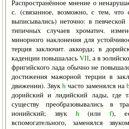
Распространённое мнение о ненаруша
с. (связанное, возможно, с тем, что
выписывались) неточно: в певческой
типичных случаев хроматич. измен
минорного наклонения для устойчиво
терция заключит. аккорда; в дорий
каденции повышалась
VII
, а в эолийс
фригийского лада обычно не повышал
достижения мажорной терции в закл
движении). Звук
h
часто заменялся на
дорийский и лидийский лады, где т
существу преобразовывались в тр
ионийский; звук
h
(или
f
), е
вспомогательного, заменялся звук