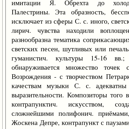
имитации Я. Обрехта до холодно
Палестрины. Эта образность, бессп
исключает из сферы С. с. иного, свет
лирич. чувства находили воплощен
разнообразна тематика соприкасающих
светских песен, шутливых или печаль
гуманистич. культуры 15-16 вв.
обнаруживается множество точек с
Возрождения - с творчеством Петрарк
качествам музыки С. с. адекватны
выразительности. Композиторы того 
контрапунктич. искусством, соз
сложнейшими полифонич. приёмами,
Жоскена Депре, контрапункт с паузами