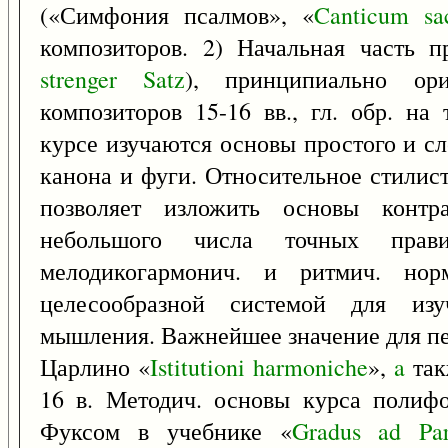
(«Симфония псалмов», «
Canticum
sa
композиторов. 2) Начальная часть п
strenger
Satz
), принципиально ор
композиторов 15-16 вв., гл. обр. на
курсе изучаются основы простого и с
канона и фуги. Относительное стилист
позволяет изложить основы контр
небольшого числа точных пра
мелодикогармонич. и ритмич. нор
целесообразной системой для изу
мышления. Важнейшее значение для пе
Царлино «
Istitutioni
harmoniche
»,
a
так
16 в. Методич. основы курса полиф
Фуксом в учебнике «
Gradus
ad
Pa