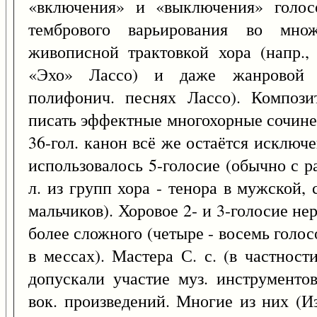
«включения» и «выключения» голос
тембрового варьирования во множ
живописной трактовкой хора (напр.,
«Эхо» Лассо) и даже жанровой из
полифонич. песнях Лассо). Компози
писать эффектные многохорные сочин
36-гол. канон всё же остаётся исключе
использовалось 5-голосие (обычно с р
л. из групп хора - тенора в мужской, 
мальчиков). Хоровое 2- и 3-голосие н
более сложного (четыре - восемь голосо
в мессах). Мастера С. с. (в частност
допускали участие муз. инструменто
вок. произведений. Многие из них (И