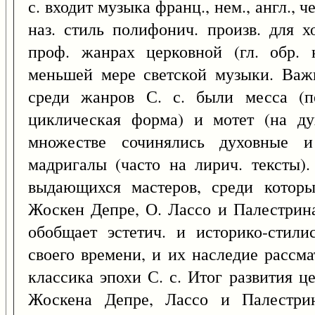
с. входит музыка франц., нем., англ., ч
наз. стиль полифонич. произв. для 
проф. жанрах церковной (гл. обр. 
меньшей мере светской музыки. Ва
среди жанров С. с. были месса (пе
циклическая форма) и мотет (на ду
множестве сочинялись духовные и
мадригалы (часто на лирич. тексты)
выдающихся мастеров, среди котор
Жоскен Депре, О. Лассо и Палестрина
обобщает эстетич. и историко-стили
своего времени, и их наследие рассм
классика эпохи С. с. Итог развития ц
Жоскена Депре, Лассо и Палестрин