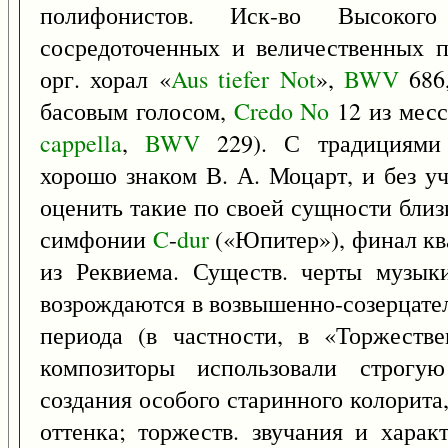
полифонистов. Иск-во Высоког
сосредоточенных и величественных пр
орг. хорал «
Aus
tiefer
Not
»,
BWV
686,
басовым голосом,
Credo
No
12 из мес
cappella
,
BWV
229). С традициями 
хорошо знаком В. А. Моцарт, и без у
оценить такие по своей сущности близ
симфонии
C
-
dur
(«Юпитер»), финал кв
из Реквиема. Существ. черты музык
возрождаются в возвышенно-созерцател
периода (в частности, в «Торжеств
композиторы использовали строгую
создания особого старинного колорита,
оттенка; торжеств. звучания и хара