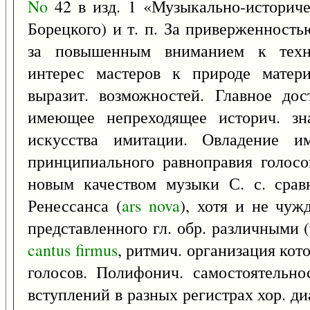
No
42 в изд. 1 «Музыкально-историче
Борецкого) и т. п. За приверженност
за повышенным вниманием к техно
интерес мастеров к природе матери
выразит. возможностей. Главное дос
имеющее непреходящее историч. зн
искусства имитации. Овладение им
принципиального равноправия голосо
новым качеством музыки С. с. срав
Ренессанса (
ars
nova
), хотя и не чу
представленного гл. обр. различными
cantus
firmus
, ритмич. организация кот
голосов. Полифонич. самостоятельно
вступлений в разных регистрах хор. д