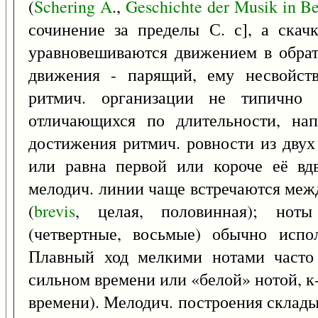
(
Schering
A
.,
Geschichte
der
Musik
in
Be
сочинение за пределы С. с], а скач
уравновешиваются движением в обрат
движения - парящий, ему несвойст
ритмич. организации не типично с
отличающихся по длительности, н
достижения ритмич. ровности из двух
или равна первой или короче её вдв
мелодич. линии чаще встречаются меж
(
brevis
, целая, половинная); ноты
(четвертные, восьмые) обычно испо
Плавный ход мелкими нотами часто 
сильном времени или «белой» нотой, к
времени). Мелодич. построения склады