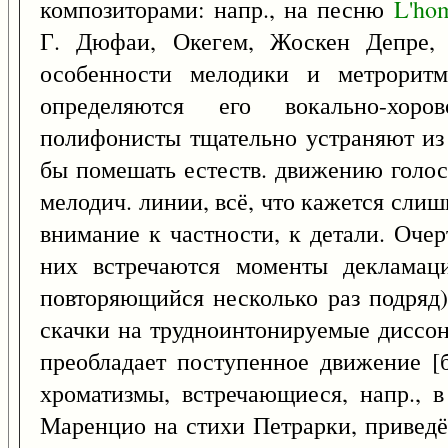
композиторами: напр., на песню
L'ho
Г. Дюфаи, Окегем, Жоскен Депре, 
особенности мелодики и метрорит
определяются его вокально-хоро
полифонисты тщательно устраняют из 
бы помешать естеств. движению голо
мелодич. линии, всё, что кажется сли
внимание к частности, к детали. Оче
них встречаются моменты декламацио
повторяющийся несколько раз подряд)
скачки на трудноинтонируемые диссо
преобладает поступенное движение [б
хроматизмы, встречающиеся, напр., в
Маренцио на стихи Петрарки, привед