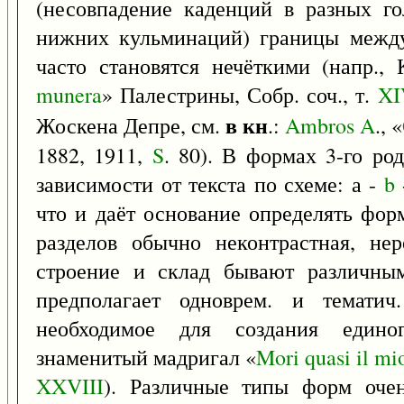
(несовпадение каденций в разных го
нижних кульминаций) границы межд
часто становятся нечёткими (напр., 
munera
» Палестрины, Собр. соч., т.
XI
в кн
Жоскена Депре, см.
.:
Ambros
A
., «
1882, 1911,
S
. 80). В формах 3-го ро
зависимости от текста по схеме: а -
b
что и даёт основание определять фо
разделов обычно неконтрастная, нер
строение и склад бывают различны
предполагает одноврем. и тематич
необходимое для создания единог
знаменитый мадригал «
Mori
quasi
il
mi
XXVIII
). Различные типы форм оче