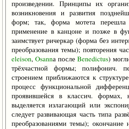
произведении. Принципы их органи
возникновения и развития поздней
форм; так, форма мотета перешла
применение в канцоне и позже в фу
заимствует ричеркар (форма без инте
преобразования темы); повторения час
eleison
,
Osann
а после
Benedictus
) могл
трёхчастной формы; полифонич. п
строением приближаются к структуре 
процесс функциональной дифференц
проявившейся в классич. формах, н
выделяется излагающий или экспон
следует развивающая часть типа разв
преобразованиями темы); окончание 