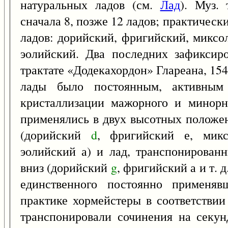
натуральных ладов (см.
Лад
). Муз. 
сначала 8, позже 12 ладов; практичес
ладов: дорийский, фригийский, миксо
эолийский. Два последних зафиксир
трактате «Додекахордон» Глареана, 154
лады было постоянным, активны
кристаллизации мажорного и минорн
применялись в двух высотных положе
(дорийский
d
, фригийский е, мик
эолийский а) и лад, транспонирован
вниз (дорийский
g
, фригийский а и т. 
единственного постоянно применяв
практике хормейстеры в соответстви
транспонировали сочинения на секун