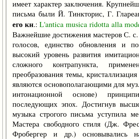
имеет характер заключения. Крупнейш
письма были Й. Тинкторис, Г. Глареа
его кн
.:
L'antica
musica
ridotta
alla
mod
Важнейшие достижения мастеров С. с.
голосов, единство обновления и по
высокий уровень развития имитацио
сложного контрапункта, примене
преобразования темы, кристаллизация
являются основополагающими для муз.
интонационной основе) принцип
последующих эпох. Достигнув высшег
музыка строгого письма уступила ме
Мастера свободного стиля (Дж. Фрес
Фробергер и др.) основывались н