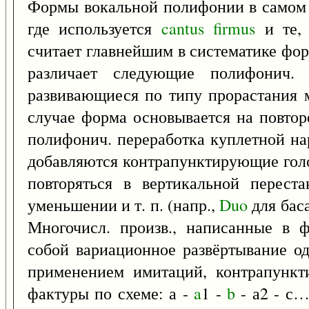
Формы вокальной полифонии в самом 
где используется
cantus
firmus
и те, 
считает главнейшим в систематике фо
различает следующие полифонич
развивающиеся по типу прорастания м
случае форма основывается на повто
полифонич. переработка куплетной на
добавляются контрапунктирующие голо
повторяться в вертикальной переста
уменьшении и т. п. (напр.,
Duo
для баса
Многочисл. произв., написанные в ф
собой вариационное развёртывание о
применением имитаций, контрапункт
фактуры по схеме: а -
a
1 -
b
- а2 - с…