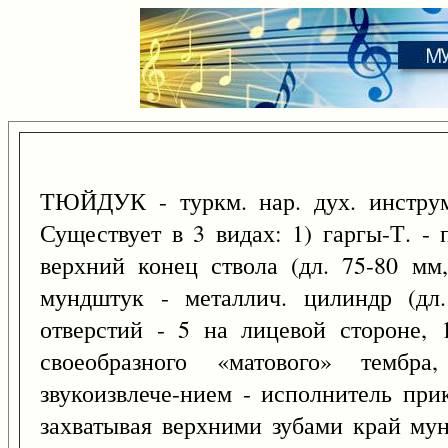
ТЮЙДУК - туркм. нар. дух. инструм
Существует в 3 видах: 1) гаргы-Т. -
верхний конец ствола (дл. 75-80 мм
мундштук - металлич. цилиндр (дл
отверстий - 5 на лицевой стороне, 
своеобразного «матового» тембра
звукоизвлече-нием - исполнитель при
захватывая верхними зубами край му