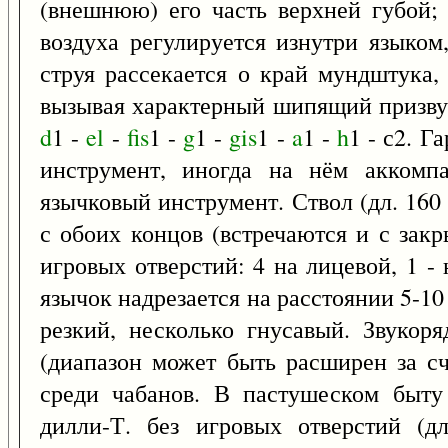
(внешнюю) его часть верхней губой;
воздуха регулируется изнутри языком
струя рассекается о край мундштука,
вызывая характерный шипящий призву
d
1 -
el
-
fis
1 -
g
1 -
gis
1 -
a
1 -
h
1 - с2. Г
инструмент, иногда на нём аккомп
язычковый инструмент. Ствол (дл. 160 
с обоих концов (встречаются и с зак
игровых отверстий: 4 на лицевой, 1 -
язычок надрезается на расстоянии 5-10 
резкий, несколько гнусавый. Звукор
(диапазон может быть расширен за сч
среди чабанов. В пастушеском быту
дилли-Т. без игровых отверстий (д