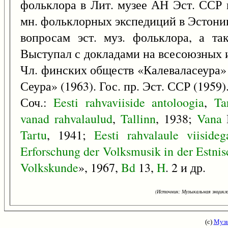
фольклора в Лит. музее АН Эст. ССР 
мн. фольклорных экспедиций в Эстонии
вопросам эст. муз. фольклора, а та
Выступал с докладами на всесоюзных 
Чл. финских обществ «Калеваласеура»
Сеура» (1963). Гос. пр. Эст. ССР (1959)
Соч.:
Eesti
rahvaviiside
antoloogia
,
Ta
vanad
rahvalaulud
,
Tallinn
, 1938;
Vana
Tartu
, 1941;
Eesti
rahvalaule
viisideg
Erforschung
der
Volksmusik
in
der
Estni
Volkskunde
», 1967,
Bd
13,
H
. 2 и др.
(Источник: Музыкальная энцикло
(с)
Музы