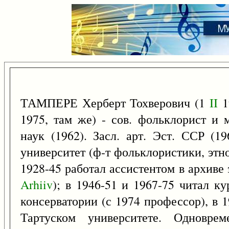
ТАМПЕРЕ Херберт Тохверович (1
II
1
1975, там же) - сов. фольклорист и 
наук (1962). Засл. арт. Эст. ССР (1
университет (ф-т фольклористики, этног
1928-45 работал ассистентом в архиве э
Arhiiv
); в 1946-51 и 1967-75 читал к
консерватории (с 1974 профессор), в 
Тартуском университете. Одновре