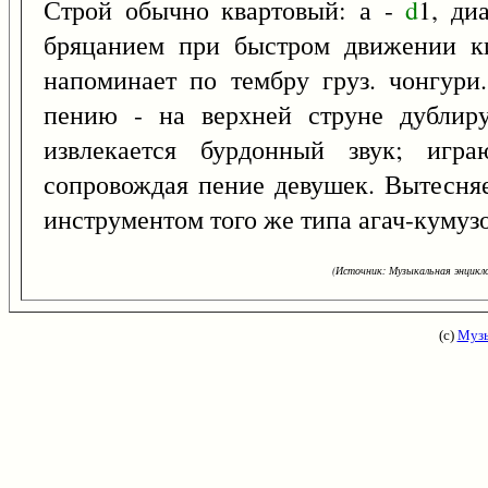
Строй обычно квартовый: а -
d
1, ди
бряцанием при быстром движении ки
напоминает по тембру груз. чонгури
пению - на верхней струне дублиру
извлекается бурдонный звук; игр
сопровождая пение девушек. Вытесня
инструментом того же типа агач-кумуз
(Источник: Музыкальная энцикло
(с)
Музы