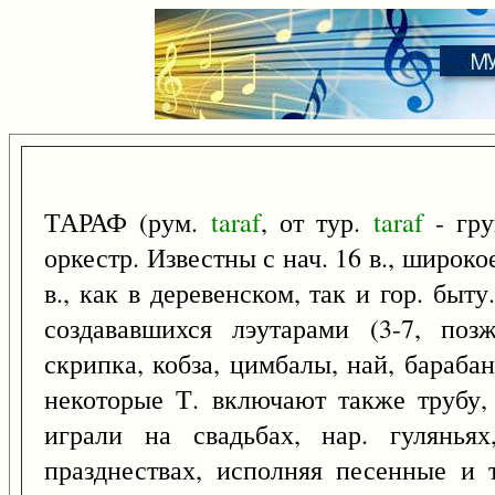
ТАРАФ (рум.
taraf
, от тур.
taraf
- гру
оркестр. Известны с нач. 16 в., широк
в., как в деревенском, так и гор. быт
создававшихся лэутарами (3-7, поз
скрипка, кобза, цимбалы, най, барабан
некоторые Т. включают также трубу,
играли на свадьбах, нар. гуляньях
празднествах, исполняя песенные и 