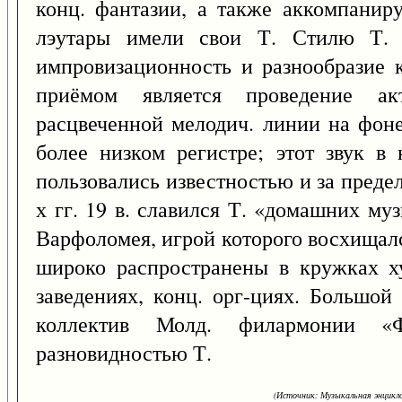
конц. фантазии, а также аккомпанир
лэутары имели свои Т. Стилю Т. 
импровизационность и разнообразие 
приёмом является проведение акт
расцвеченной мелодич. линии на фон
более низком регистре; этот звук в 
пользовались известностью и за пред
х гг. 19 в. славился Т. «домашних м
Варфоломея, игрой которого восхищал
широко распространены в кружках ху
заведениях, конц. орг-циях. Большой
коллектив Молд. филармонии «Ф
разновидностью Т.
(Источник: Музыкальная энцикло